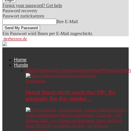
Forgot your password? Get help
Password recovery
Passwort zurücksetzen
Ihre E-Mail
Ein Passwort wird Ihnen per E-Mail zugeschickt.
tierherzen.de
Home
Hunde
Alle
Ernährung
Erziehung
Gesundheit
Pflege
Sicherh
Ernährung
Hund frisst nicht nach der OP: So
päppeln Sie ihn wieder…
Gesundheit