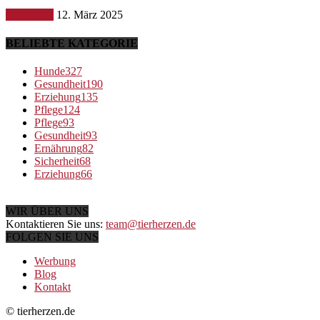
Ernährung
12. März 2025
BELIEBTE KATEGORIE
Hunde
327
Gesundheit
190
Erziehung
135
Pflege
124
Pflege
93
Gesundheit
93
Ernährung
82
Sicherheit
68
Erziehung
66
WIR ÜBER UNS
Kontaktieren Sie uns:
team@tierherzen.de
FOLGEN SIE UNS
Werbung
Blog
Kontakt
© tierherzen.de