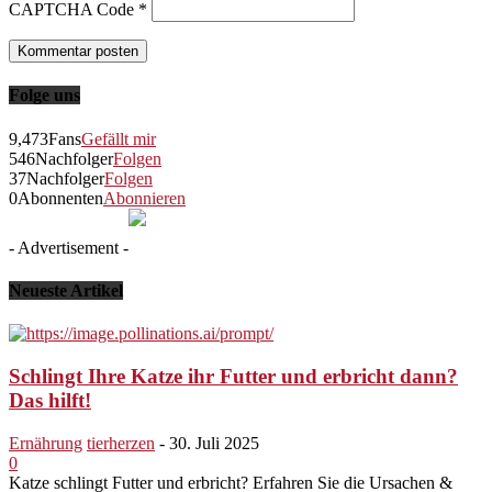
CAPTCHA Code
*
Folge uns
9,473
Fans
Gefällt mir
546
Nachfolger
Folgen
37
Nachfolger
Folgen
0
Abonnenten
Abonnieren
- Advertisement -
Neueste Artikel
Schlingt Ihre Katze ihr Futter und erbricht dann?
Das hilft!
Ernährung
tierherzen
-
30. Juli 2025
0
Katze schlingt Futter und erbricht? Erfahren Sie die Ursachen &