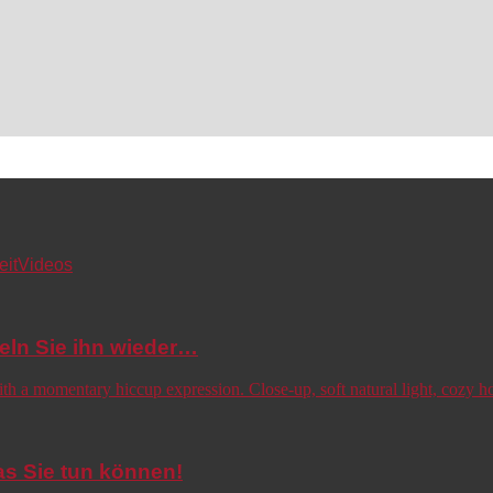
eit
Videos
eln Sie ihn wieder…
s Sie tun können!