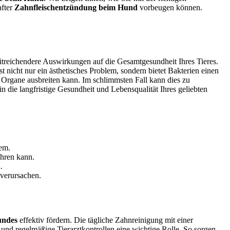
fter
Zahnfleischentzündung beim Hund
vorbeugen können.
itreichendere Auswirkungen auf die Gesamtgesundheit Ihres Tieres.
st nicht nur ein ästhetisches Problem, sondern bietet Bakterien einen
e Organe ausbreiten kann. Im schlimmsten Fall kann dies zu
 in die langfristige Gesundheit und Lebensqualität Ihres geliebten
em.
ühren kann.
.
verursachen.
undes
effektiv fördern. Die tägliche Zahnreinigung mit einer
und regelmäßige Tierarztkontrollen eine wichtige Rolle. So sorgen