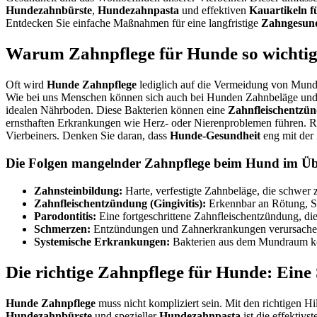
Hundezahnbürste
,
Hundezahnpasta
und effektiven
Kauartikeln f
Entdecken Sie einfache Maßnahmen für eine langfristige
Zahngesund
Warum Zahnpflege für Hunde so wichtig 
Oft wird
Hunde Zahnpflege
lediglich auf die Vermeidung von Mund
Wie bei uns Menschen können sich auch bei Hunden Zahnbeläge und 
idealen Nährboden. Diese Bakterien können eine
Zahnfleischentzü
ernsthaften Erkrankungen wie Herz- oder Nierenproblemen führen.
Vierbeiners. Denken Sie daran, dass
Hunde-Gesundheit
eng mit der
Die Folgen mangelnder Zahnpflege beim Hund im Üb
Zahnsteinbildung:
Harte, verfestigte Zahnbeläge, die schwer z
Zahnfleischentzündung (Gingivitis):
Erkennbar an Rötung, Sc
Parodontitis:
Eine fortgeschrittene Zahnfleischentzündung, di
Schmerzen:
Entzündungen und Zahnerkrankungen verursachen e
Systemische Erkrankungen:
Bakterien aus dem Mundraum kön
Die richtige Zahnpflege für Hunde: Eine 
Hunde Zahnpflege
muss nicht kompliziert sein. Mit den richtigen H
Hundezahnbürste
und spezieller
Hundezahnpasta
ist die effektiv