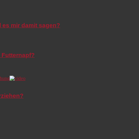
l es mir damit sagen?
 Futternapf?
rziehen?