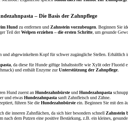
ndezahnpasta – Die Basis der Zahnpflege
eim Hund
zu entfernen und
Zahnstein vorzubeugen
. Beginnen Sie id
er Teil der
Welpen erziehen – die ersten Schritte
, um gesunde Gewoh
n und abgewinkeltem Kopf für schwer zugängliche Stellen. Erhältlich 
npasta
, da diese für Hunde giftige Inhaltsstoffe wie Xylit oder Fluorid 
schmack) und enthält Enzyme zur
Unterstützung der Zahnpflege
.
hren Hund zuerst an
Hundezahnbürste
und
Hundezahnpasta
schnuppe
ger und etwas
Hundezahnpasta
sanft Zahnfleisch und Zähne.
ptiert, führen Sie die
Hundezahnbürste
ein. Beginnen Sie mit den ä
h die inneren Zahnflächen, da sich hier besonders schnell
Zahnstein 
 nach dem Putzen eine positive Bestärkung, z.B. ein kleines, gesunde