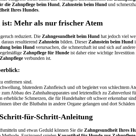
ür die Zahnpflege beim Hund
,
Zahnstein beim Hund
und schmerzha
heit Ihres Hundes
.
ist: Mehr als nur frischer Atem
geruch reduziert. Die
Zahngesundheit beim Hund
hat jedoch viel we
daraus resultierend
Zahnstein
bilden. Dieser
Zahnstein beim Hund
i
ndung beim Hund
verursachen, die schmerzhaft ist und sich auf ander
 Regelmäßige
Zahnpflege für Hunde
ist daher eine wichtige Investition
Zahnpflege
verbunden ist.
erblick:
u entfernen sind.
hwellung, blutendem Zahnfleisch und oft begleitet von schlechtem At
e zum Abbau des Zahnhalteapparates und letztendlich zu Zahnverlust f
rhebliche Schmerzen, die für Hundehalter oft schwer erkennbar sind
nen über die Blutbahn in andere Organe gelangen und dort Schäden 
Schritt-für-Schritt-Anleitung
ilfsmitteln und etwas Geduld können Sie die
Zahngesundheit Ihres H
ste Methode. Ergänzend spielen
Kauartikel für Hunde zur Zahnpflege