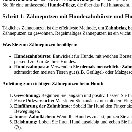
Sie für eine umfassende
Hunde-Pflege
, die über das Fell hinausgeht.
Schritt 1: Zähneputzen mit Hundezahnbürste und Hu
Tägliches Zähneputzen ist die effektivste Methode, um
Zahnbelag b
Zähneputzen zu gewöhnen. Regelmäßiges Zähneputzen ist ein wichtig
Was Sie zum Zähneputzen benötigen:
Hundezahnbürste:
Entwickelt für Hunde, mit weichen Borste
passend zur Größe Ihres Hundes.
Hundezahnpasta:
Verwenden Sie
niemals menschliche Zah
schmeckt den meisten Tieren gut (z.B. Geflügel- oder Malzge
Anleitung zum richtigen Zähneputzen beim Hund:
Gewöhnung:
Beginnen Sie langsam und positiv. Lassen Sie I
Erste Putzversuche:
Massieren Sie zunächst nur mit dem Fin
Einführung der Zahnbürste:
Sobald Ihr Hund den Finger akze
Bewegungen.
Innere Zahnflächen:
Wenn Ihr Hund es zulässt, putzen Sie auc
Belohnung:
Loben Sie Ihren Hund ausgiebig und geben Sie ihm
😉).