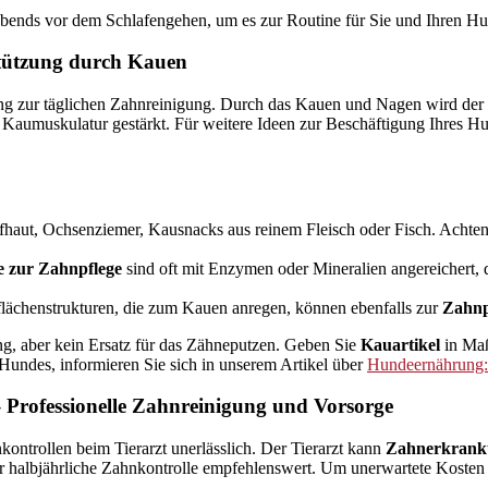
e abends vor dem Schlafengehen, um es zur Routine für Sie und Ihren 
stützung durch Kauen
ng zur täglichen Zahnreinigung. Durch das Kauen und Nagen wird der S
Kaumuskulatur gestärkt. Für weitere Ideen zur Beschäftigung Ihres Hu
haut, Ochsenziemer, Kausnacks aus reinem Fleisch oder Fisch. Achten 
e zur Zahnpflege
sind oft mit Enzymen oder Mineralien angereichert, 
lächenstrukturen, die zum Kauen anregen, können ebenfalls zur
Zahnp
g, aber kein Ersatz für das Zähneputzen. Geben Sie
Kauartikel
in Maß
undes, informieren Sie sich in unserem Artikel über
Hundeernährung: 
– Professionelle Zahnreinigung und Vorsorge
ontrollen beim Tierarzt unerlässlich. Der Tierarzt kann
Zahnerkranku
oder halbjährliche Zahnkontrolle empfehlenswert. Um unerwartete Koste