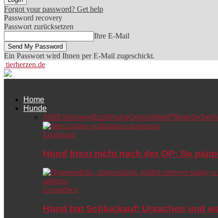
Forgot your password? Get help
Password recovery
Passwort zurücksetzen
Ihre E-Mail
Ein Passwort wird Ihnen per E-Mail zugeschickt.
tierherzen.de
Home
Hunde
Alle
Ernährung
Erziehung
Gesundheit
Pflege
Sicherh
Ernährung
Hund frisst nicht nach der OP: So päpp
Gesundheit
Hund hat Schluckauf: Ursachen und wa