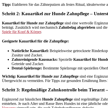
Tipp:
Etablieren Sie das Zähneputzen als festes Ritual, idealerweis
Schritt 2: Kauartikel zur Hunde Zahnpflege – Unter
Kauartikel für Hunde zur Zahnpflege
sind eine wertvolle Ergänzu
beiträgt. Zusätzlich wird mechanisch
Zahnbelag abgerieben
und die 
Spiele für Kopf & Körper
.
Geeignete Kauartikel für die Zahnpflege:
Natürliche Kauartikel:
Beispielsweise getrocknete Rinderkopf
Zusätze und Zucker.
Zahnreinigende Kausnacks:
Spezielle
Kauartikel für Hund
Getreide und Zucker.
Dental-Spielzeuge:
Bestimmte Spielzeuge mit speziellen Oberf
Wichtig:
Kauartikel für Hunde zur Zahnpflege
sind eine Ergänzun
Übergewicht zu vermeiden. Für Tipps zur gesunden Ernährung Ihres H
Schritt 3: Regelmäßige Zahnkontrolle beim Tierarzt 
Ergänzend zur häuslichen
Hunde Zahnpflege
sind regelmäßige Zahnk
entstehen. Je nach Alter und Rasse Ihres Hundes ist eine jährliche 
Vorsorge
sinnvoll sein, die auch Zahnbehandlungen abdeckt.