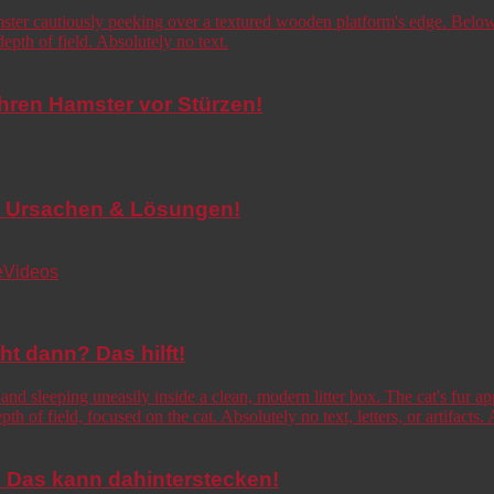
Ihren Hamster vor Stürzen!
de! Ursachen & Lösungen!
e
Videos
cht dann? Das hilft!
o! Das kann dahinterstecken!