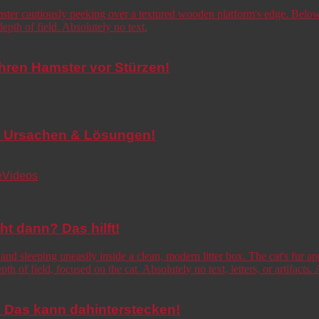
Ihren Hamster vor Stürzen!
de! Ursachen & Lösungen!
e
Videos
cht dann? Das hilft!
o! Das kann dahinterstecken!