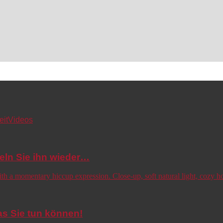
eit
Videos
eln Sie ihn wieder…
s Sie tun können!