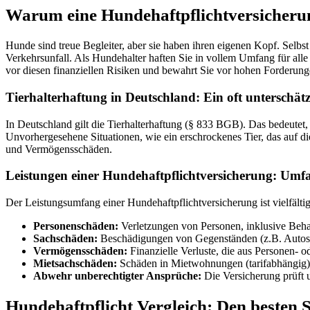
Warum eine Hundehaftpflichtversicherung 
Hunde sind treue Begleiter, aber sie haben ihren eigenen Kopf. Selb
Verkehrsunfall. Als Hundehalter haften Sie in vollem Umfang für all
vor diesen finanziellen Risiken und bewahrt Sie vor hohen Forderung
Tierhalterhaftung in Deutschland: Ein oft unterschätz
In Deutschland gilt die Tierhalterhaftung (§ 833 BGB). Das bedeute
Unvorhergesehene Situationen, wie ein erschrockenes Tier, das auf d
und Vermögensschäden.
Leistungen einer Hundehaftpflichtversicherung: Umf
Der Leistungsumfang einer Hundehaftpflichtversicherung ist vielfälti
Personenschäden:
Verletzungen von Personen, inklusive Beh
Sachschäden:
Beschädigungen von Gegenständen (z.B. Autos
Vermögensschäden:
Finanzielle Verluste, die aus Personen- od
Mietsachschäden:
Schäden in Mietwohnungen (tarifabhängig)
Abwehr unberechtigter Ansprüche:
Die Versicherung prüft 
Hundehaftpflicht Vergleich: Den besten 