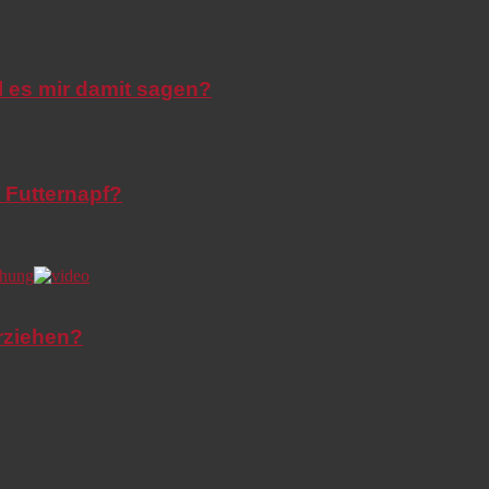
l es mir damit sagen?
 Futternapf?
rziehen?