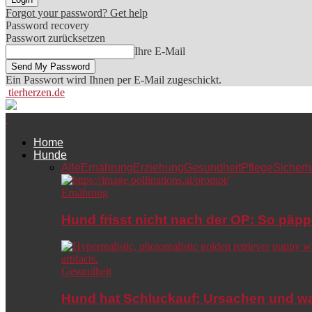
Forgot your password? Get help
Password recovery
Passwort zurücksetzen
Ihre E-Mail
Ein Passwort wird Ihnen per E-Mail zugeschickt.
tierherzen.de
Home
Hunde
Alle
Ernährung
Erziehung
Gesundheit
Pflege
Sicherh
Ernährung
Hund frisst nicht nach der OP: So päpp
Gesundheit
Hund hat Schluckauf: Ursachen und wa