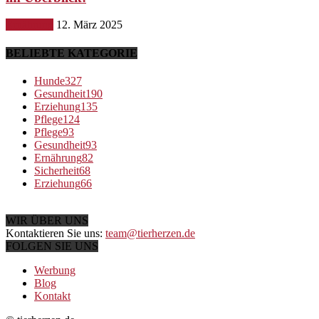
Ernährung
12. März 2025
BELIEBTE KATEGORIE
Hunde
327
Gesundheit
190
Erziehung
135
Pflege
124
Pflege
93
Gesundheit
93
Ernährung
82
Sicherheit
68
Erziehung
66
WIR ÜBER UNS
Kontaktieren Sie uns:
team@tierherzen.de
FOLGEN SIE UNS
Werbung
Blog
Kontakt