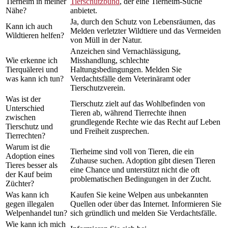
Tierheim in meiner
Tierschutzbund
, der eine Tierheim-Suche
Nähe?
anbietet.
Ja, durch den Schutz von Lebensräumen, das
Kann ich auch
Melden verletzter Wildtiere und das Vermeiden
Wildtieren helfen?
von Müll in der Natur.
Anzeichen sind Vernachlässigung,
Wie erkenne ich
Misshandlung, schlechte
Tierquälerei und
Haltungsbedingungen. Melden Sie
was kann ich tun?
Verdachtsfälle dem Veterinäramt oder
Tierschutzverein.
Was ist der
Tierschutz zielt auf das Wohlbefinden von
Unterschied
Tieren ab, während Tierrechte ihnen
zwischen
grundlegende Rechte wie das Recht auf Leben
Tierschutz und
und Freiheit zusprechen.
Tierrechten?
Warum ist die
Tierheime sind voll von Tieren, die ein
Adoption eines
Zuhause suchen. Adoption gibt diesen Tieren
Tieres besser als
eine Chance und unterstützt nicht die oft
der Kauf beim
problematischen Bedingungen in der Zucht.
Züchter?
Was kann ich
Kaufen Sie keine Welpen aus unbekannten
gegen illegalen
Quellen oder über das Internet. Informieren Sie
Welpenhandel tun?
sich gründlich und melden Sie Verdachtsfälle.
Wie kann ich mich