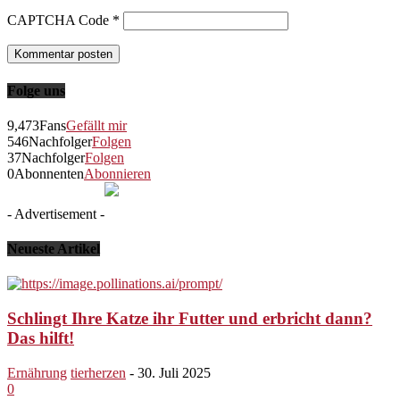
CAPTCHA Code
*
Folge uns
9,473
Fans
Gefällt mir
546
Nachfolger
Folgen
37
Nachfolger
Folgen
0
Abonnenten
Abonnieren
- Advertisement -
Neueste Artikel
Schlingt Ihre Katze ihr Futter und erbricht dann?
Das hilft!
Ernährung
tierherzen
-
30. Juli 2025
0