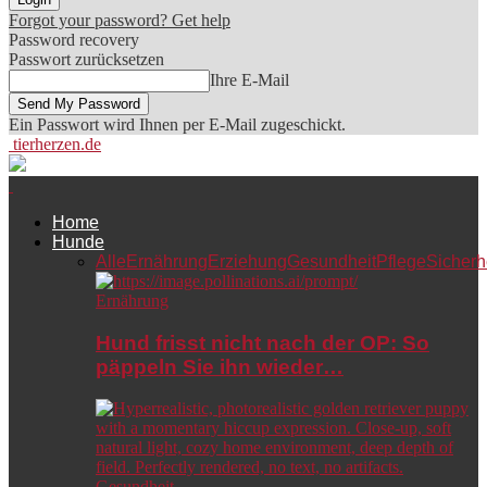
Forgot your password? Get help
Password recovery
Passwort zurücksetzen
Ihre E-Mail
Ein Passwort wird Ihnen per E-Mail zugeschickt.
tierherzen.de
Home
Hunde
Alle
Ernährung
Erziehung
Gesundheit
Pflege
Sicherh
Ernährung
Hund frisst nicht nach der OP: So
päppeln Sie ihn wieder…
Gesundheit