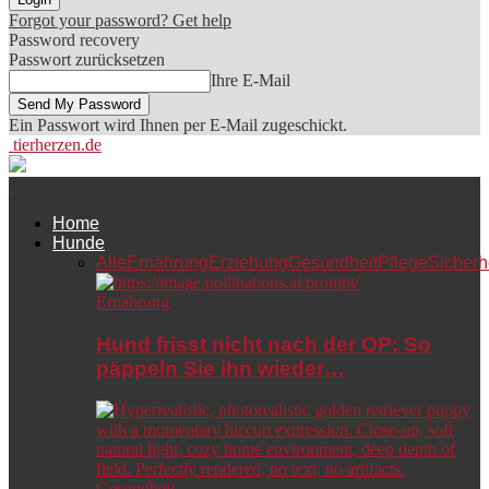
Forgot your password? Get help
Password recovery
Passwort zurücksetzen
Ihre E-Mail
Ein Passwort wird Ihnen per E-Mail zugeschickt.
tierherzen.de
Home
Hunde
Alle
Ernährung
Erziehung
Gesundheit
Pflege
Sicherh
Ernährung
Hund frisst nicht nach der OP: So
päppeln Sie ihn wieder…
Gesundheit