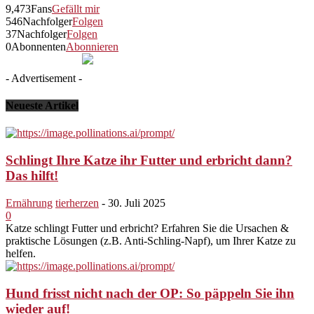
9,473
Fans
Gefällt mir
546
Nachfolger
Folgen
37
Nachfolger
Folgen
0
Abonnenten
Abonnieren
- Advertisement -
Neueste Artikel
Schlingt Ihre Katze ihr Futter und erbricht dann?
Das hilft!
Ernährung
tierherzen
-
30. Juli 2025
0
Katze schlingt Futter und erbricht? Erfahren Sie die Ursachen &
praktische Lösungen (z.B. Anti-Schling-Napf), um Ihrer Katze zu
helfen.
Hund frisst nicht nach der OP: So päppeln Sie ihn
wieder auf!