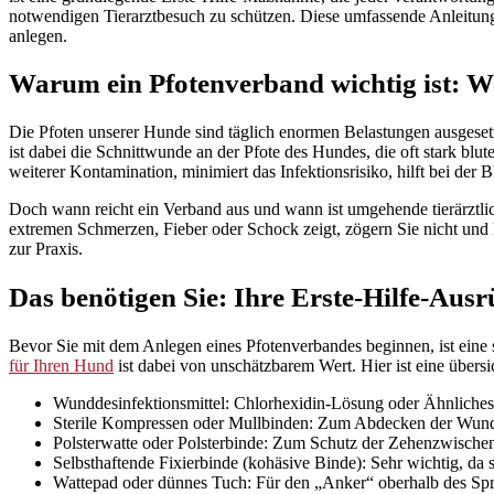
notwendigen Tierarztbesuch zu schützen. Diese umfassende Anleitung f
anlegen.
Warum ein Pfotenverband wichtig ist: W
Die Pfoten unserer Hunde sind täglich enormen Belastungen ausgesetz
ist dabei die Schnittwunde an der Pfote des Hundes, die oft stark blu
weiterer Kontamination, minimiert das Infektionsrisiko, hilft bei der 
Doch wann reicht ein Verband aus und wann ist umgehende tierärztl
extremen Schmerzen, Fieber oder Schock zeigt, zögern Sie nicht und ko
zur Praxis.
Das benötigen Sie: Ihre Erste-Hilfe-Aus
Bevor Sie mit dem Anlegen eines Pfotenverbandes beginnen, ist eine sorg
für Ihren Hund
ist dabei von unschätzbarem Wert. Hier ist eine übersic
Wunddesinfektionsmittel: Chlorhexidin-Lösung oder Ähnliches, 
Sterile Kompressen oder Mullbinden: Zum Abdecken der Wun
Polsterwatte oder Polsterbinde: Zum Schutz der Zehenzwisc
Selbsthaftende Fixierbinde (kohäsive Binde): Sehr wichtig, da s
Wattepad oder dünnes Tuch: Für den „Anker“ oberhalb des S