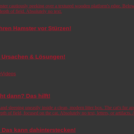
Ihren Hamster vor Stürzen!
de! Ursachen & Lösungen!
e
Videos
cht dann? Das hilft!
o! Das kann dahinterstecken!