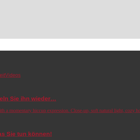
eit
Videos
eln Sie ihn wieder…
s Sie tun können!