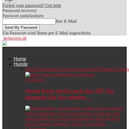
Forgot your password? Get help
Password recovery
Passwort zurücksetzen
Ihre E-Mail
Ein Passwort wird Ihnen per E-Mail zugeschickt.
tierherzen.de
Home
Hunde
Alle
Ernährung
Erziehung
Gesundheit
Pflege
Sicherh
Ernährung
Hund frisst nicht nach der OP: So
päppeln Sie ihn wieder…
Gesundheit