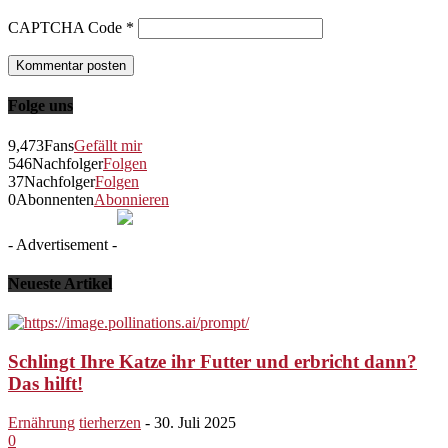
CAPTCHA Code
*
Folge uns
9,473
Fans
Gefällt mir
546
Nachfolger
Folgen
37
Nachfolger
Folgen
0
Abonnenten
Abonnieren
- Advertisement -
Neueste Artikel
Schlingt Ihre Katze ihr Futter und erbricht dann?
Das hilft!
Ernährung
tierherzen
-
30. Juli 2025
0