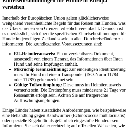
Einreisebestimmungen für Hunde in Europa
verstehen
Innerhalb der Europäischen Union gelten glücklicherweise
weitgehend vereinheitlichte Regeln für das Reisen mit Hunden, was
das Überschreiten von Grenzen erheblich vereinfacht. Dennoch ist
es unerlässlich, sich über die spezifischen Einreisebestimmungen für
Hunde im jeweiligen Zielland sowie in allen Durchreiseländern zu
informieren. Die grundlegenden Voraussetzungen sind:
EU-Heimtierausweis:
Ein unverzichtbares Dokument,
ausgestellt von einem Tierarzt, das Informationen über Ihren
Hund und seine Impfungen enthält.
Mikrochip-Kennzeichnung:
Zur eindeutigen Identifizierung
muss Ihr Hund mit einem Transponder (ISO-Norm 11784
oder 11785) gekennzeichnet sein.
Gültige Tollwutimpfung:
Diese muss im Heimtierausweis
vermerkt sein. Die Erstimpfung muss mindestens 21 Tage vor
Reiseantritt erfolgt sein. Achten Sie auf fristgerechte
Auffrischungsimpfungen.
Einige Länder haben zusätzliche Anforderungen, wie beispielsweise
eine Behandlung gegen Bandwürmer (Echinococcus multilocularis)
oder spezielle Regeln für als gefährlich eingestufte Hunderassen.
Informieren Sie sich daher rechtzeitig auf offiziellen Webseiten, wie