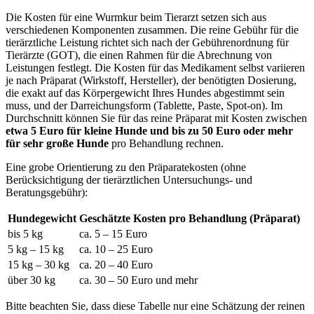
Die Kosten für eine Wurmkur beim Tierarzt setzen sich aus
verschiedenen Komponenten zusammen. Die reine Gebühr für die
tierärztliche Leistung richtet sich nach der Gebührenordnung für
Tierärzte (GOT), die einen Rahmen für die Abrechnung von
Leistungen festlegt. Die Kosten für das Medikament selbst variieren
je nach Präparat (Wirkstoff, Hersteller), der benötigten Dosierung,
die exakt auf das Körpergewicht Ihres Hundes abgestimmt sein
muss, und der Darreichungsform (Tablette, Paste, Spot-on). Im
Durchschnitt können Sie für das reine Präparat mit Kosten zwischen
etwa 5 Euro für kleine Hunde und bis zu 50 Euro oder mehr
für sehr große Hunde
pro Behandlung rechnen.
Eine grobe Orientierung zu den Präparatekosten (ohne
Berücksichtigung der tierärztlichen Untersuchungs- und
Beratungsgebühr):
Hundegewicht
Geschätzte Kosten pro Behandlung (Präparat)
bis 5 kg
ca. 5 – 15 Euro
5 kg – 15 kg
ca. 10 – 25 Euro
15 kg – 30 kg
ca. 20 – 40 Euro
über 30 kg
ca. 30 – 50 Euro und mehr
Bitte beachten Sie, dass diese Tabelle nur eine Schätzung der reinen