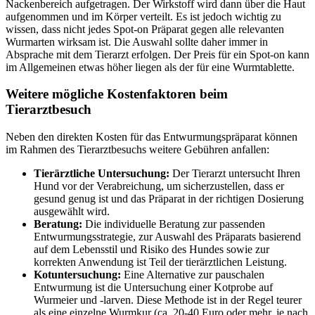
Nackenbereich aufgetragen. Der Wirkstoff wird dann über die Haut
aufgenommen und im Körper verteilt. Es ist jedoch wichtig zu
wissen, dass nicht jedes Spot-on Präparat gegen alle relevanten
Wurmarten wirksam ist. Die Auswahl sollte daher immer in
Absprache mit dem Tierarzt erfolgen. Der Preis für ein Spot-on kann
im Allgemeinen etwas höher liegen als der für eine Wurmtablette.
Weitere mögliche Kostenfaktoren beim
Tierarztbesuch
Neben den direkten Kosten für das Entwurmungspräparat können
im Rahmen des Tierarztbesuchs weitere Gebühren anfallen:
Tierärztliche Untersuchung:
Der Tierarzt untersucht Ihren
Hund vor der Verabreichung, um sicherzustellen, dass er
gesund genug ist und das Präparat in der richtigen Dosierung
ausgewählt wird.
Beratung:
Die individuelle Beratung zur passenden
Entwurmungsstrategie, zur Auswahl des Präparats basierend
auf dem Lebensstil und Risiko des Hundes sowie zur
korrekten Anwendung ist Teil der tierärztlichen Leistung.
Kotuntersuchung:
Eine Alternative zur pauschalen
Entwurmung ist die Untersuchung einer Kotprobe auf
Wurmeier und -larven. Diese Methode ist in der Regel teurer
als eine einzelne Wurmkur (ca. 20-40 Euro oder mehr, je nach