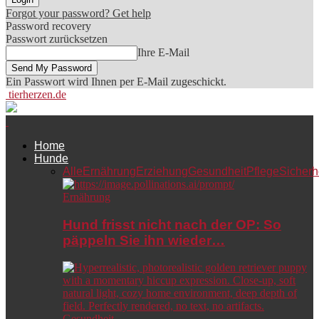
Forgot your password? Get help
Password recovery
Passwort zurücksetzen
Ihre E-Mail
Ein Passwort wird Ihnen per E-Mail zugeschickt.
tierherzen.de
Home
Hunde
Alle
Ernährung
Erziehung
Gesundheit
Pflege
Sicherh
Ernährung
Hund frisst nicht nach der OP: So
päppeln Sie ihn wieder…
Gesundheit