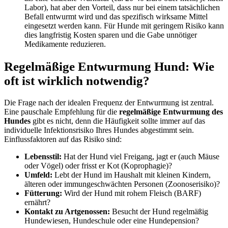
Labor), hat aber den Vorteil, dass nur bei einem tatsächlichen
Befall entwurmt wird und das spezifisch wirksame Mittel
eingesetzt werden kann. Für Hunde mit geringem Risiko kann
dies langfristig Kosten sparen und die Gabe unnötiger
Medikamente reduzieren.
Regelmäßige Entwurmung Hund: Wie
oft ist wirklich notwendig?
Die Frage nach der idealen Frequenz der Entwurmung ist zentral.
Eine pauschale Empfehlung für die
regelmäßige Entwurmung des
Hundes
gibt es nicht, denn die Häufigkeit sollte immer auf das
individuelle Infektionsrisiko Ihres Hundes abgestimmt sein.
Einflussfaktoren auf das Risiko sind:
Lebensstil:
Hat der Hund viel Freigang, jagt er (auch Mäuse
oder Vögel) oder frisst er Kot (Koprophagie)?
Umfeld:
Lebt der Hund im Haushalt mit kleinen Kindern,
älteren oder immungeschwächten Personen (Zoonoserisiko)?
Fütterung:
Wird der Hund mit rohem Fleisch (BARF)
ernährt?
Kontakt zu Artgenossen:
Besucht der Hund regelmäßig
Hundewiesen, Hundeschule oder eine Hundepension?