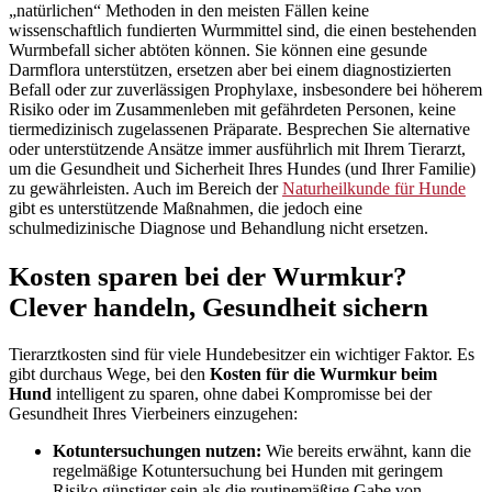
„natürlichen“ Methoden in den meisten Fällen keine
wissenschaftlich fundierten Wurmmittel sind, die einen bestehenden
Wurmbefall sicher abtöten können. Sie können eine gesunde
Darmflora unterstützen, ersetzen aber bei einem diagnostizierten
Befall oder zur zuverlässigen Prophylaxe, insbesondere bei höherem
Risiko oder im Zusammenleben mit gefährdeten Personen, keine
tiermedizinisch zugelassenen Präparate. Besprechen Sie alternative
oder unterstützende Ansätze immer ausführlich mit Ihrem Tierarzt,
um die Gesundheit und Sicherheit Ihres Hundes (und Ihrer Familie)
zu gewährleisten. Auch im Bereich der
Naturheilkunde für Hunde
gibt es unterstützende Maßnahmen, die jedoch eine
schulmedizinische Diagnose und Behandlung nicht ersetzen.
Kosten sparen bei der Wurmkur?
Clever handeln, Gesundheit sichern
Tierarztkosten sind für viele Hundebesitzer ein wichtiger Faktor. Es
gibt durchaus Wege, bei den
Kosten für die Wurmkur beim
Hund
intelligent zu sparen, ohne dabei Kompromisse bei der
Gesundheit Ihres Vierbeiners einzugehen:
Kotuntersuchungen nutzen:
Wie bereits erwähnt, kann die
regelmäßige Kotuntersuchung bei Hunden mit geringem
Risiko günstiger sein als die routinemäßige Gabe von