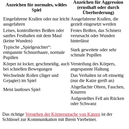
Anzeichen für Aggression
Anzeichen für normales, wildes
(ernsthaft oder durch
Spiel
Überforderung)
Eingefahrene Krallen oder nur leicht
Ausgefahrene Krallen, die
ausgefahren
gezielt eingesetzt werden
Leises, kontrolliertes Beißen oder
Festes Beißen, das Schmerz
sanftes Festhalten mit dem Maul
verursacht oder Wunden
(keine Wunden)
hinterlässt
Typische „Spielgesichter“:
Stark geweitete oder sehr
entspannte Schnurrhaare, normale
schmale Pupillen
Pupillen
Körper ist locker, geschmeidig, auch
Versteifung des Körpers,
bei schnellen Bewegungen
angespannte Haltung
Wechselnde Rollen (Jäger und
Das Verhalten ist oft einseitig
Gejagter) im Spiel
(nur die Katze greift an)
Abgeflachte Ohren, Fauchen,
Meist lautloses Spiel
Knurren
Aufgestelltes Fell am Rücken
oder Schwanz
Das richtige
Verstehen der Körpersprache von Katzen
ist der
Schlüssel zur Kommunikation mit Ihrem Vierbeiner.