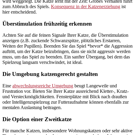
wird weggelegt. Die Katze lernt mit der Zeit: Grobes Verhalten führt
zum Abbruch des Spiels.
Konsequenz in der Katzenerziehung
ist
hier entscheidend.
Überstimulation frühzeitig erkennen
Achten Sie auf die feinen Signale Ihrer Katze, die Überstimulation
anzeigen (z.B. zuckende Schwanzspitze, plötzliches Erstarren,
Weiten der Pupillen). Beenden Sie das Spiel *bevor* die Aggression
auftritt, um der Katze beizubringen, dass sie nicht aggressiv werden
muss, um das Spiel zu beenden. Ein sanfter Übergang, bei dem das
Spielzeug langsam verschwindet, ist ideal.
Die Umgebung katzengerecht gestalten
Eine
abwechslungsreiche Umgebung
beugt Langeweile und
Frustration vor. Bieten Sie Ihrer Katze ausreichend Kletter-, Kratz-
und Versteckmöglichkeiten. Fensterplätze mit Blick nach draußen
oder Intelligenzspielzeug zur Futteraufnahme können ebenfalls zur
mentalen Auslastung beitragen.
Die Option einer Zweitkatze
Für manche Katzen, insbesondere Wohnungskatzen oder sehr aktive