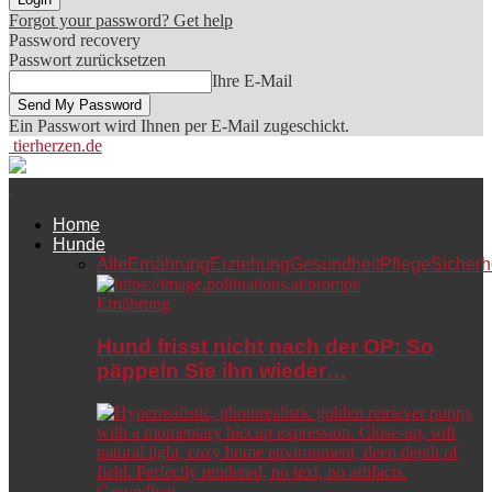
Forgot your password? Get help
Password recovery
Passwort zurücksetzen
Ihre E-Mail
Ein Passwort wird Ihnen per E-Mail zugeschickt.
tierherzen.de
Home
Hunde
Alle
Ernährung
Erziehung
Gesundheit
Pflege
Sicherh
Ernährung
Hund frisst nicht nach der OP: So
päppeln Sie ihn wieder…
Gesundheit