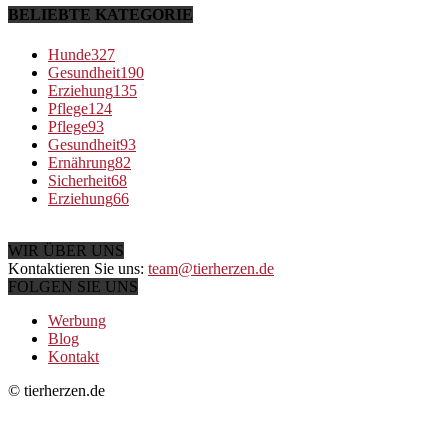
BELIEBTE KATEGORIE
Hunde
327
Gesundheit
190
Erziehung
135
Pflege
124
Pflege
93
Gesundheit
93
Ernährung
82
Sicherheit
68
Erziehung
66
WIR ÜBER UNS
Kontaktieren Sie uns:
team@tierherzen.de
FOLGEN SIE UNS
Werbung
Blog
Kontakt
© tierherzen.de