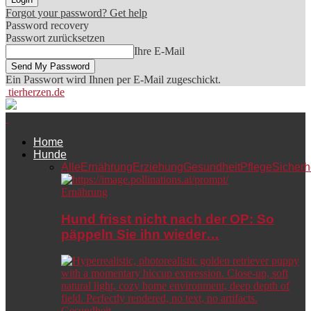
Forgot your password? Get help
Password recovery
Passwort zurücksetzen
Ihre E-Mail
Ein Passwort wird Ihnen per E-Mail zugeschickt.
tierherzen.de
Home
Hunde
Alle
Ernährung
Erziehung
Gesundheit
Pflege
Sicherh
Ernährung
Hund frisst nicht nach der OP: So
päppeln Sie ihn wieder…
Gesundheit