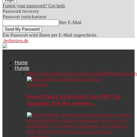
Forgot your password? Get help
Password recovery
Passwort zurücksetzen
Ihre E-Mail
Ein Passwort wird Ihnen per E-Mail zugeschickt.
tierherzen.de
Home
Hunde
Alle
Ernährung
Erziehung
Gesundheit
Pflege
Sicherh
Ernährung
Hund frisst nicht nach der OP: So
päppeln Sie ihn wieder…
Gesundheit