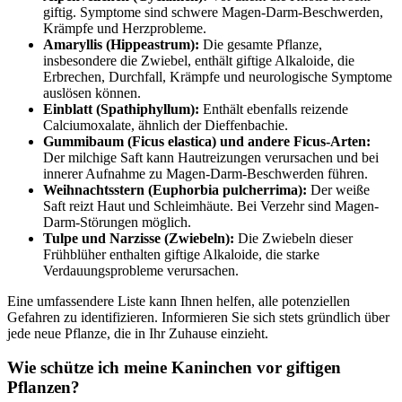
giftig. Symptome sind schwere Magen-Darm-Beschwerden,
Krämpfe und Herzprobleme.
Amaryllis (Hippeastrum):
Die gesamte Pflanze,
insbesondere die Zwiebel, enthält giftige Alkaloide, die
Erbrechen, Durchfall, Krämpfe und neurologische Symptome
auslösen können.
Einblatt (Spathiphyllum):
Enthält ebenfalls reizende
Calciumoxalate, ähnlich der Dieffenbachie.
Gummibaum (Ficus elastica) und andere Ficus-Arten:
Der milchige Saft kann Hautreizungen verursachen und bei
innerer Aufnahme zu Magen-Darm-Beschwerden führen.
Weihnachtsstern (Euphorbia pulcherrima):
Der weiße
Saft reizt Haut und Schleimhäute. Bei Verzehr sind Magen-
Darm-Störungen möglich.
Tulpe und Narzisse (Zwiebeln):
Die Zwiebeln dieser
Frühblüher enthalten giftige Alkaloide, die starke
Verdauungsprobleme verursachen.
Eine umfassendere Liste kann Ihnen helfen, alle potenziellen
Gefahren zu identifizieren. Informieren Sie sich stets gründlich über
jede neue Pflanze, die in Ihr Zuhause einzieht.
Wie schütze ich meine Kaninchen vor giftigen
Pflanzen?