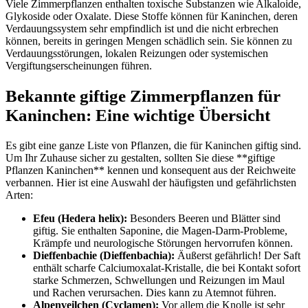
Viele Zimmerpflanzen enthalten toxische Substanzen wie Alkaloide,
Glykoside oder Oxalate. Diese Stoffe können für Kaninchen, deren
Verdauungssystem sehr empfindlich ist und die nicht erbrechen
können, bereits in geringen Mengen schädlich sein. Sie können zu
Verdauungsstörungen, lokalen Reizungen oder systemischen
Vergiftungserscheinungen führen.
Bekannte giftige Zimmerpflanzen für
Kaninchen: Eine wichtige Übersicht
Es gibt eine ganze Liste von Pflanzen, die für Kaninchen giftig sind.
Um Ihr Zuhause sicher zu gestalten, sollten Sie diese **giftige
Pflanzen Kaninchen** kennen und konsequent aus der Reichweite
verbannen. Hier ist eine Auswahl der häufigsten und gefährlichsten
Arten:
Efeu (Hedera helix):
Besonders Beeren und Blätter sind
giftig. Sie enthalten Saponine, die Magen-Darm-Probleme,
Krämpfe und neurologische Störungen hervorrufen können.
Dieffenbachie (Dieffenbachia):
Äußerst gefährlich! Der Saft
enthält scharfe Calciumoxalat-Kristalle, die bei Kontakt sofort
starke Schmerzen, Schwellungen und Reizungen im Maul
und Rachen verursachen. Dies kann zu Atemnot führen.
Alpenveilchen (Cyclamen):
Vor allem die Knolle ist sehr