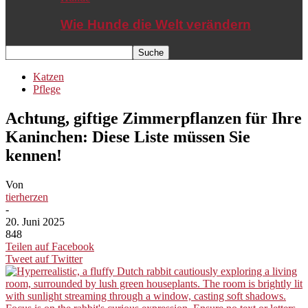
Wie Hunde die Welt verändern
Katzen
Pflege
Achtung, giftige Zimmerpflanzen für Ihre
Kaninchen: Diese Liste müssen Sie
kennen!
Von
tierherzen
-
20. Juni 2025
848
Teilen auf Facebook
Tweet auf Twitter