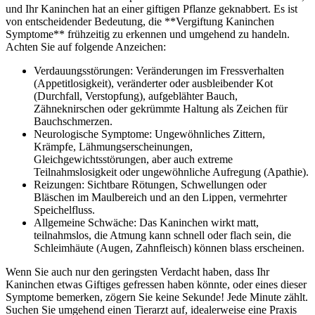
und Ihr Kaninchen hat an einer giftigen Pflanze geknabbert. Es ist
von entscheidender Bedeutung, die **Vergiftung Kaninchen
Symptome** frühzeitig zu erkennen und umgehend zu handeln.
Achten Sie auf folgende Anzeichen:
Verdauungsstörungen: Veränderungen im Fressverhalten
(Appetitlosigkeit), veränderter oder ausbleibender Kot
(Durchfall, Verstopfung), aufgeblähter Bauch,
Zähneknirschen oder gekrümmte Haltung als Zeichen für
Bauchschmerzen.
Neurologische Symptome: Ungewöhnliches Zittern,
Krämpfe, Lähmungserscheinungen,
Gleichgewichtsstörungen, aber auch extreme
Teilnahmslosigkeit oder ungewöhnliche Aufregung (Apathie).
Reizungen: Sichtbare Rötungen, Schwellungen oder
Bläschen im Maulbereich und an den Lippen, vermehrter
Speichelfluss.
Allgemeine Schwäche: Das Kaninchen wirkt matt,
teilnahmslos, die Atmung kann schnell oder flach sein, die
Schleimhäute (Augen, Zahnfleisch) können blass erscheinen.
Wenn Sie auch nur den geringsten Verdacht haben, dass Ihr
Kaninchen etwas Giftiges gefressen haben könnte, oder eines dieser
Symptome bemerken, zögern Sie keine Sekunde! Jede Minute zählt.
Suchen Sie umgehend einen Tierarzt auf, idealerweise eine Praxis