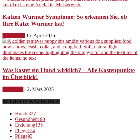
Katzen Würmer Symptome: So erkennen Sie, ob
Ihre Katze Würmer hat!
Gesundheit
15. April 2025
Was kostet ein Hund wirklich? – Alle Kostenpunkte
im Überblick!
Ernährung
12. März 2025
BELIEBTE KATEGORIE
Hunde
327
Gesundheit
190
Erziehung
135
Pflege
124
Pflege
93