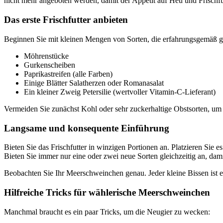
nicht mehr angeboten werden, damit der Appetit auf Heu und Frischfut
Das erste Frischfutter anbieten
Beginnen Sie mit kleinen Mengen von Sorten, die erfahrungsgemäß g
Möhrenstücke
Gurkenscheiben
Paprikastreifen (alle Farben)
Einige Blätter Salatherzen oder Romanasalat
Ein kleiner Zweig Petersilie (wertvoller Vitamin-C-Lieferant)
Vermeiden Sie zunächst Kohl oder sehr zuckerhaltige Obstsorten, u
Langsame und konsequente Einführung
Bieten Sie das Frischfutter in winzigen Portionen an. Platzieren Sie e
Bieten Sie immer nur eine oder zwei neue Sorten gleichzeitig an, da
Beobachten Sie Ihr Meerschweinchen genau. Jeder kleine Bissen ist 
Hilfreiche Tricks für wählerische Meerschweinchen
Manchmal braucht es ein paar Tricks, um die Neugier zu wecken: