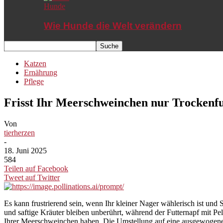
Hunde
Wie Hunde die Welt verändern
Katzen
Ernährung
Pflege
Frisst Ihr Meerschweinchen nur Trockenfut
Von
tierherzen
-
18. Juni 2025
584
Teilen auf Facebook
Tweet auf Twitter
Es kann frustrierend sein, wenn Ihr kleiner Nager wählerisch ist und
und saftige Kräuter bleiben unberührt, während der Futternapf mit Pel
Ihrer Meerschweinchen haben. Die Umstellung auf eine ausgewogenere K