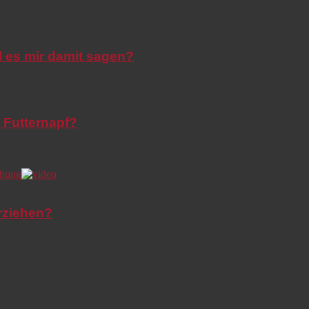
l es mir damit sagen?
 Futternapf?
rziehen?