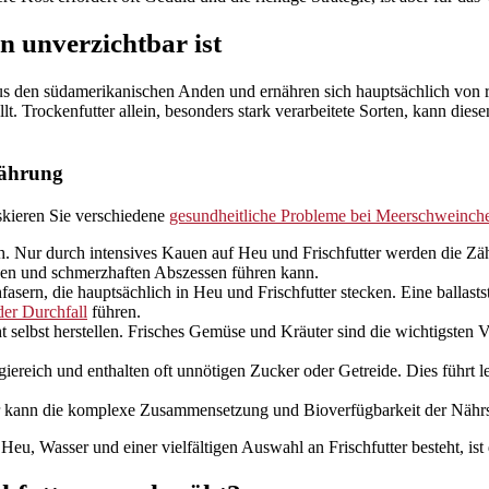
 unverzichtbar ist
 den südamerikanischen Anden und ernähren sich hauptsächlich von r
llt. Trockenfutter allein, besonders stark verarbeitete Sorten, kann di
nährung
iskieren Sie verschiedene
gesundheitliche Probleme bei Meerschweinch
Nur durch intensives Kauen auf Heu und Frischfutter werden die Zähn
en und schmerzhaften Abszessen führen kann.
sern, die hauptsächlich in Heu und Frischfutter stecken. Eine ballasts
der Durchfall
führen.
selbst herstellen. Frisches Gemüse und Kräuter sind die wichtigsten
giereich und enthalten oft unnötigen Zucker oder Getreide. Dies führ
 kann die komplexe Zusammensetzung und Bioverfügbarkeit der Nährstof
eu, Wasser und einer vielfältigen Auswahl an Frischfutter besteht, is