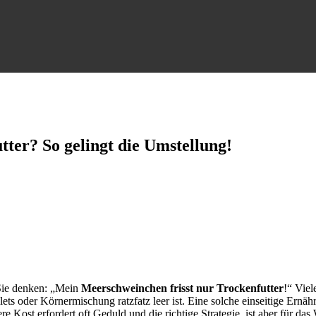
ter? So gelingt die Umstellung!
 Sie denken: „Mein
Meerschweinchen frisst nur Trockenfutter
!“ Vie
lets oder Körnermischung ratzfatz leer ist. Eine solche einseitige Ern
ost erfordert oft Geduld und die richtige Strategie, ist aber für das 