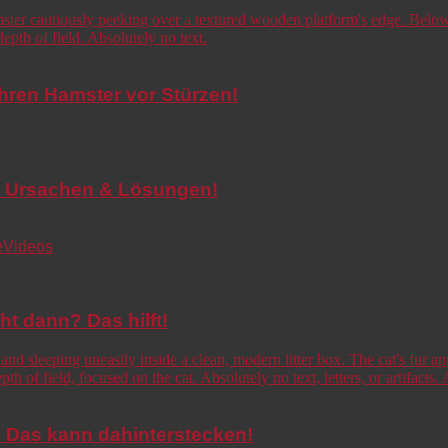
Ihren Hamster vor Stürzen!
de! Ursachen & Lösungen!
e
Videos
cht dann? Das hilft!
o! Das kann dahinterstecken!