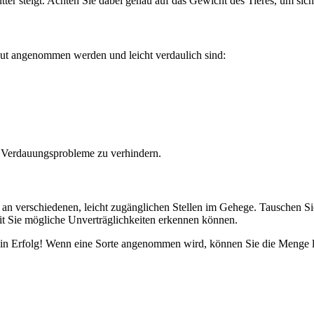
ter steigt. Achten Sie dabei genau auf das Gewicht des Tieres, um siche
ut angenommen werden und leicht verdaulich sind:
m Verdauungsprobleme zu verhindern.
s an verschiedenen, leicht zugänglichen Stellen im Gehege. Tauschen Sie
mit Sie mögliche Unverträglichkeiten erkennen können.
ein Erfolg! Wenn eine Sorte angenommen wird, können Sie die Menge la