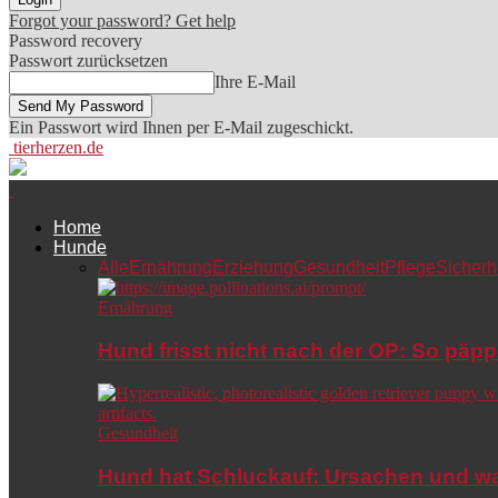
Forgot your password? Get help
Password recovery
Passwort zurücksetzen
Ihre E-Mail
Ein Passwort wird Ihnen per E-Mail zugeschickt.
tierherzen.de
Home
Hunde
Alle
Ernährung
Erziehung
Gesundheit
Pflege
Sicherh
Ernährung
Hund frisst nicht nach der OP: So päpp
Gesundheit
Hund hat Schluckauf: Ursachen und wa