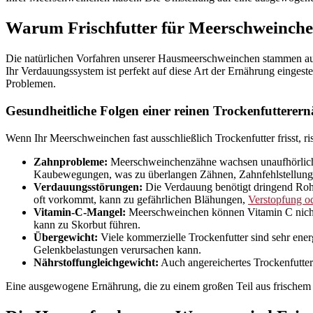
Warum Frischfutter für Meerschweinchen
Die natürlichen Vorfahren unserer Hausmeerschweinchen stammen aus
Ihr Verdauungssystem ist perfekt auf diese Art der Ernährung eingeste
Problemen.
Gesundheitliche Folgen einer reinen Trockenfutterer
Wenn Ihr Meerschweinchen fast ausschließlich Trockenfutter frisst, r
Zahnprobleme:
Meerschweinchenzähne wachsen unaufhörlich. 
Kaubewegungen, was zu überlangen Zähnen, Zahnfehlstellung
Verdauungsstörungen:
Die Verdauung benötigt dringend Rohfa
oft vorkommt, kann zu gefährlichen Blähungen,
Verstopfung o
Vitamin-C-Mangel:
Meerschweinchen können Vitamin C nicht 
kann zu Skorbut führen.
Übergewicht:
Viele kommerzielle Trockenfutter sind sehr ener
Gelenkbelastungen verursachen kann.
Nährstoffungleichgewicht:
Auch angereichertes Trockenfutter
Eine ausgewogene Ernährung, die zu einem großen Teil aus frischem H