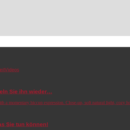
eit
Videos
eln Sie ihn wieder…
s Sie tun können!