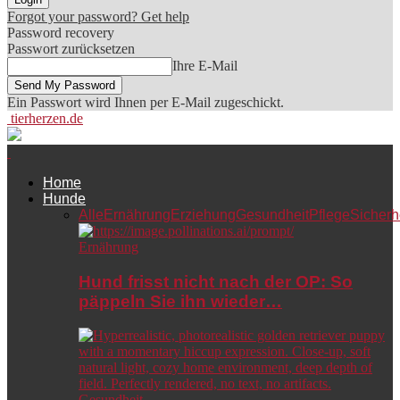
Forgot your password? Get help
Password recovery
Passwort zurücksetzen
Ihre E-Mail
Ein Passwort wird Ihnen per E-Mail zugeschickt.
tierherzen.de
Home
Hunde
Alle
Ernährung
Erziehung
Gesundheit
Pflege
Sicherh
Ernährung
Hund frisst nicht nach der OP: So
päppeln Sie ihn wieder…
Gesundheit