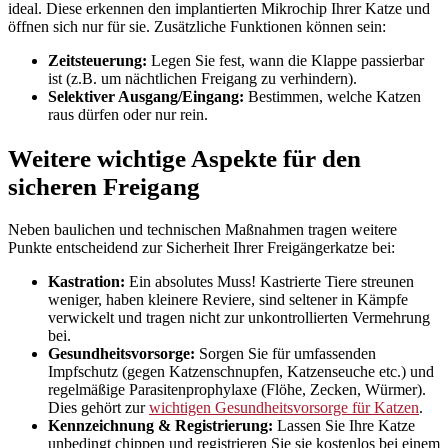
ideal. Diese erkennen den implantierten Mikrochip Ihrer Katze und
öffnen sich nur für sie. Zusätzliche Funktionen können sein:
Zeitsteuerung:
Legen Sie fest, wann die Klappe passierbar
ist (z.B. um nächtlichen Freigang zu verhindern).
Selektiver Ausgang/Eingang:
Bestimmen, welche Katzen
raus dürfen oder nur rein.
Weitere wichtige Aspekte für den
sicheren Freigang
Neben baulichen und technischen Maßnahmen tragen weitere
Punkte entscheidend zur Sicherheit Ihrer Freigängerkatze bei:
Kastration:
Ein absolutes Muss! Kastrierte Tiere streunen
weniger, haben kleinere Reviere, sind seltener in Kämpfe
verwickelt und tragen nicht zur unkontrollierten Vermehrung
bei.
Gesundheitsvorsorge:
Sorgen Sie für umfassenden
Impfschutz (gegen Katzenschnupfen, Katzenseuche etc.) und
regelmäßige Parasitenprophylaxe (Flöhe, Zecken, Würmer).
Dies gehört zur
wichtigen Gesundheitsvorsorge für Katzen
.
Kennzeichnung & Registrierung:
Lassen Sie Ihre Katze
unbedingt chippen und registrieren Sie sie kostenlos bei einem