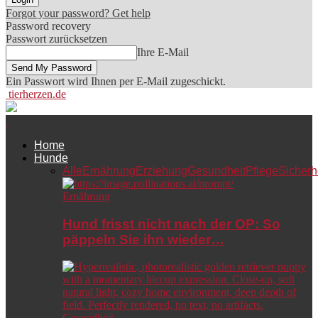
Forgot your password? Get help
Password recovery
Passwort zurücksetzen
Ihre E-Mail
Ein Passwort wird Ihnen per E-Mail zugeschickt.
tierherzen.de
Home
Hunde
Alle
Ernährung
Erziehung
Gesundheit
Pflege
Sicherh
Ernährung
Hund frisst nicht nach der OP: So
päppeln Sie ihn wieder…
Gesundheit