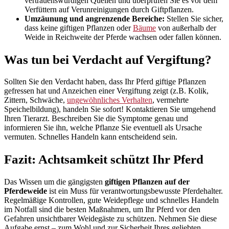
vertrauenswürdigen Quellen und überprüfen Sie es vor dem
Verfüttern auf Verunreinigungen durch Giftpflanzen.
Umzäunung und angrenzende Bereiche:
Stellen Sie sicher,
dass keine giftigen Pflanzen oder
Bäume
von außerhalb der
Weide in Reichweite der Pferde wachsen oder fallen können.
Was tun bei Verdacht auf Vergiftung?
Sollten Sie den Verdacht haben, dass Ihr Pferd giftige Pflanzen
gefressen hat und Anzeichen einer Vergiftung zeigt (z.B. Kolik,
Zittern, Schwäche,
ungewöhnliches Verhalten
, vermehrte
Speichelbildung), handeln Sie sofort! Kontaktieren Sie umgehend
Ihren Tierarzt. Beschreiben Sie die Symptome genau und
informieren Sie ihn, welche Pflanze Sie eventuell als Ursache
vermuten. Schnelles Handeln kann entscheidend sein.
Fazit: Achtsamkeit schützt Ihr Pferd
Das Wissen um die gängigsten
giftigen Pflanzen auf der
Pferdeweide
ist ein Muss für verantwortungsbewusste Pferdehalter.
Regelmäßige Kontrollen, gute Weidepflege und schnelles Handeln
im Notfall sind die besten Maßnahmen, um Ihr Pferd vor den
Gefahren unsichtbarer Weidegäste zu schützen. Nehmen Sie diese
Aufgabe ernst – zum Wohl und zur Sicherheit Ihres geliebten