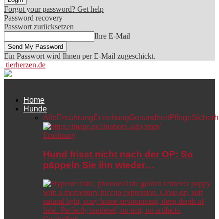
Forgot your password? Get help
Password recovery
Passwort zurücksetzen
Ihre E-Mail
Ein Passwort wird Ihnen per E-Mail zugeschickt.
tierherzen.de
Home
Hunde
Alle
Ernährung
Erziehung
Gesundheit
Pflege
Sicherh
Ernährung
Hund frisst nicht nach der OP: So
päppeln Sie ihn wieder…
Gesundheit