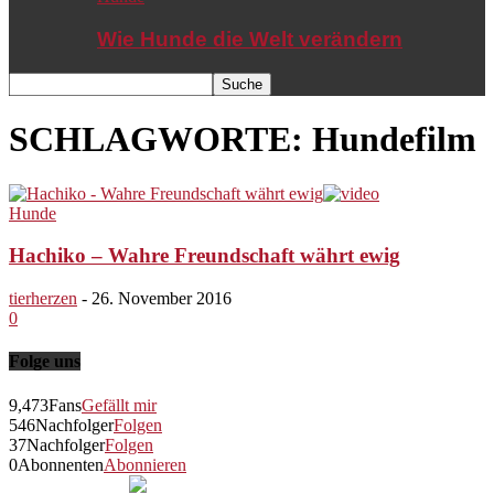
Wie Hunde die Welt verändern
SCHLAGWORTE: Hundefilm
Hunde
Hachiko – Wahre Freundschaft währt ewig
tierherzen
-
26. November 2016
0
Folge uns
9,473
Fans
Gefällt mir
546
Nachfolger
Folgen
37
Nachfolger
Folgen
0
Abonnenten
Abonnieren