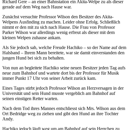
Richard Gere – an einer Bahnstation ein Akita-Welpe zu als dieser
gerade auf dem Weg nach Hause war.
Zunächst versuchte Professor Wilson den Besitzer des Akita-
Welpens Ausfinding zu machen. Leider ohne Erfolg. Schließlich
nimmt er den mit zu sich nach Hause. Die Frau von Professor
Parker Wilson war allerdings wenig erfreut als dieser mit dem
kleinen Welpen zuhause ankam.
Als Sie jedoch sah, welche Freude Hachiko – so der Name auf dem
Halsband – Ihrem Mann bereitete, war sie damit einverstanden den
jungen Hund bei sich zu behalten.
Von nun an begleitete Hachiko seine neuen Besitzer jeden Tag aufs
neue zum Bahnhof und wartete dort bis der Professor für Musik
immer Punkt 17 Uhr von seiner Arbeit zurück kam.
Eines Tages stirbt jedoch Professor Wilson an Herzversagen in der
Universität und sein Hund musste vergeblich am Bahnhof auf
seinen einstigen Retter warten.
Nach dem Tod ihres Mannes entschliesst sich Mrs. Wilson aus dem
Ort Bedridge weg zu ziehen und gibt den Hund an ihre Tochter
Andy.
Hachiko jedoch läuft weg um am Bahnhof auf sein Herrchen zu