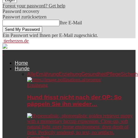
Forgot your password? Get help
Password recovery
Passwort zurücksetzen
Ihre E-Mail
Ein Passwort wird Ihnen per E-Mail zugeschickt.
tierherzen.de
Home
Hunde
Alle
Ernährung
Erziehung
Gesundheit
Pflege
Sicherh
Ernährung
Hund frisst nicht nach der OP: So
päppeln Sie ihn wieder…
Gesundheit