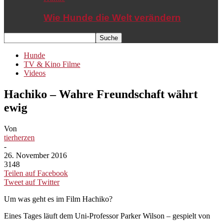
Wie Hunde die Welt verändern
Hunde
TV & Kino Filme
Videos
Hachiko – Wahre Freundschaft währt
ewig
Von
tierherzen
-
26. November 2016
3148
Teilen auf Facebook
Tweet auf Twitter
Um was geht es im Film Hachiko?
Eines Tages läuft dem Uni-Professor Parker Wilson – gespielt von