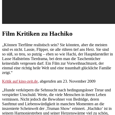
Film Kritiken zu Hachiko
„Können Tierfilme realistisch sein? Sie könnten, aber die meisten
sind es nicht. Lassie, Flipper, sie alle rühren tief ans Herz. Sie sind
so süß, so treu, so putzig – eben so wie Hachi, der Hauptdarsteller in
Lasse Hallströms Tierdrama, bei dem man die Taschentücher
keinesfalls vergessen darf. Ein Film zur Vorweihnachtszeit, der
einmal eine richtig heile Welt und eine traumhaft glückliche Familie
zeigt.“
Kritik auf kino-zeit.de
, abgerufen am 23. November 2009
„Hunde verkörpern die Sehnsucht nach bedingungsloser Treue und
verspielter Unschuld. Werte, die viele Menschen in ihrem Leben
vermissen. Nicht jedoch die Bewohner von Bedridge, deren
Sanftmut und Liebenswürdigkeit in manchen Momenten an die
inszenierte Scheinwelt der ‚Truman Show‘ erinnert. ‚Hachiko‘ ist in
seinem Harmoniestreben und seiner Herzenswärme viel zu schön,