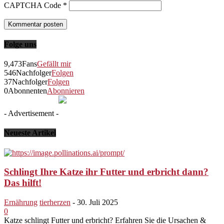
CAPTCHA Code
*
Folge uns
9,473
Fans
Gefällt mir
546
Nachfolger
Folgen
37
Nachfolger
Folgen
0
Abonnenten
Abonnieren
- Advertisement -
Neueste Artikel
Schlingt Ihre Katze ihr Futter und erbricht dann?
Das hilft!
Ernährung
tierherzen
-
30. Juli 2025
0
Katze schlingt Futter und erbricht? Erfahren Sie die Ursachen &