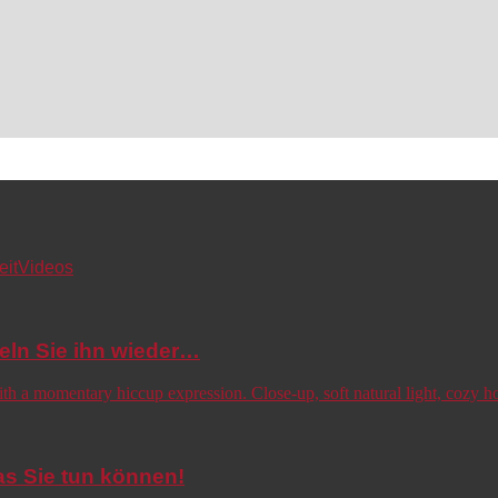
eit
Videos
eln Sie ihn wieder…
s Sie tun können!