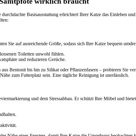
Samtpfote wirklich braucht
durchdachte Basisausstattung erleichtert Ihrer Katze das Einleben und
lten:
Achten Sie auf ausreichende Größe, sodass sich Ihre Katze bequem umdr
hlossenen Toiletten unwohl fühlen.
vatsphäre und reduzieren Gerüche.
 aus Bentonit bis hin zu Silikat oder Pflanzenfasern – probieren Sie ve
 Nähe zum Futterplatz sein. Eine tägliche Reinigung ist unerlässlich.
eviermarkierung und dem Stressabbau. Er schützt Ihre Möbel und bietet 
ndhalten.
ktivität.
n der Nähe eines Fensters, damit Ihre Katze die Umgebung beobachten ka