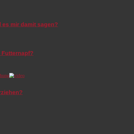
l es mir damit sagen?
 Futternapf?
rziehen?