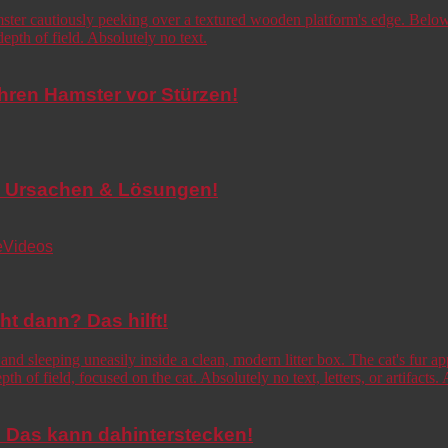
Ihren Hamster vor Stürzen!
de! Ursachen & Lösungen!
e
Videos
cht dann? Das hilft!
o! Das kann dahinterstecken!