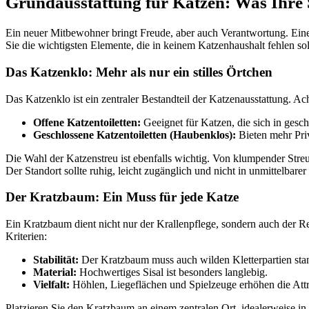
Grundausstattung für Katzen: Was Ihre 
Ein neuer Mitbewohner bringt Freude, aber auch Verantwortung. Eine 
Sie die wichtigsten Elemente, die in keinem Katzenhaushalt fehlen sol
Das Katzenklo: Mehr als nur ein stilles Örtchen
Das Katzenklo ist ein zentraler Bestandteil der Katzenausstattung. 
Offene Katzentoiletten:
Geeignet für Katzen, die sich in gesc
Geschlossene Katzentoiletten (Haubenklos):
Bieten mehr Pri
Die Wahl der Katzenstreu ist ebenfalls wichtig. Von klumpender Streu
Der Standort sollte ruhig, leicht zugänglich und nicht in unmittelbarer
Der Kratzbaum: Ein Muss für jede Katze
Ein Kratzbaum dient nicht nur der Krallenpflege, sondern auch der R
Kriterien:
Stabilität:
Der Kratzbaum muss auch wilden Kletterpartien sta
Material:
Hochwertiges Sisal ist besonders langlebig.
Vielfalt:
Höhlen, Liegeflächen und Spielzeuge erhöhen die Attra
Platzieren Sie den Kratzbaum an einem zentralen Ort, idealerweise i