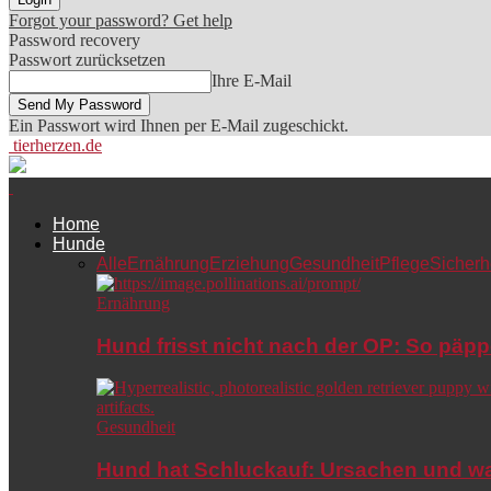
Forgot your password? Get help
Password recovery
Passwort zurücksetzen
Ihre E-Mail
Ein Passwort wird Ihnen per E-Mail zugeschickt.
tierherzen.de
Home
Hunde
Alle
Ernährung
Erziehung
Gesundheit
Pflege
Sicherh
Ernährung
Hund frisst nicht nach der OP: So päpp
Gesundheit
Hund hat Schluckauf: Ursachen und wa