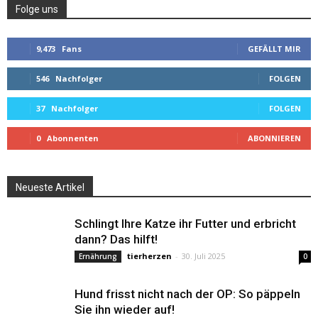
Folge uns
9,473
Fans
GEFÄLLT MIR
546
Nachfolger
FOLGEN
37
Nachfolger
FOLGEN
0
Abonnenten
ABONNIEREN
Neueste Artikel
Schlingt Ihre Katze ihr Futter und erbricht
dann? Das hilft!
tierherzen
-
30. Juli 2025
Ernährung
0
Hund frisst nicht nach der OP: So päppeln
Sie ihn wieder auf!