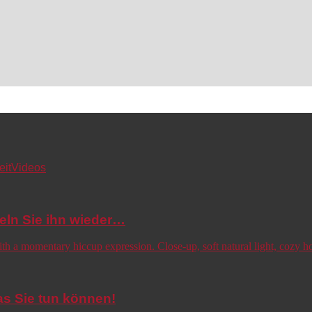
eit
Videos
eln Sie ihn wieder…
s Sie tun können!