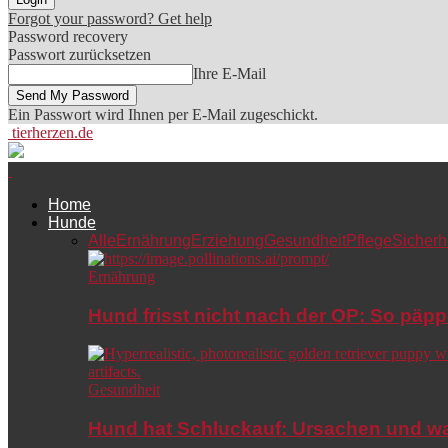
Forgot your password? Get help
Password recovery
Passwort zurücksetzen
Ihre E-Mail
Ein Passwort wird Ihnen per E-Mail zugeschickt.
tierherzen.de
Home
Hunde
Alle
Ernährung
Erziehung
Gesundheit
Pflege
Sicherh
Ernährung
Hund frisst nicht nach der OP: So päpp
Gesundheit
Hund hat Schluckauf: Ursachen und wa