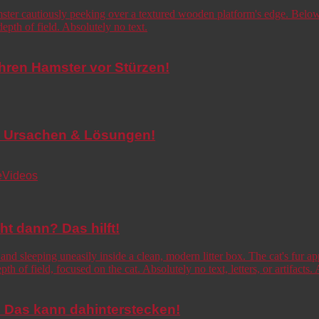
Ihren Hamster vor Stürzen!
de! Ursachen & Lösungen!
e
Videos
cht dann? Das hilft!
o! Das kann dahinterstecken!