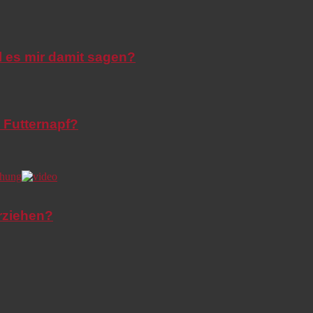
l es mir damit sagen?
 Futternapf?
rziehen?