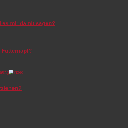
l es mir damit sagen?
 Futternapf?
rziehen?