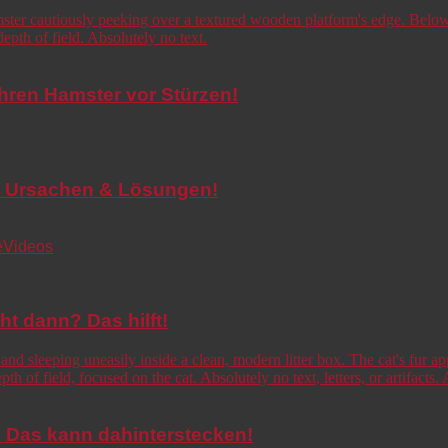
Ihren Hamster vor Stürzen!
de! Ursachen & Lösungen!
e
Videos
cht dann? Das hilft!
o! Das kann dahinterstecken!