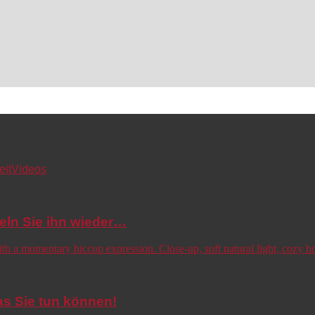
eit
Videos
eln Sie ihn wieder…
s Sie tun können!