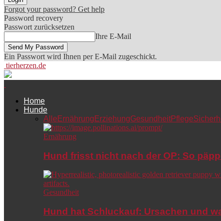
Forgot your password? Get help
Password recovery
Passwort zurücksetzen
Ihre E-Mail
Ein Passwort wird Ihnen per E-Mail zugeschickt.
tierherzen.de
Home
Hunde
Alle
Ernährung
Erziehung
Gesundheit
Pflege
Sicherh
Ernährung
Hund frisst nicht nach der OP: So päpp
Gesundheit
Hund hat Schluckauf: Ursachen und wa