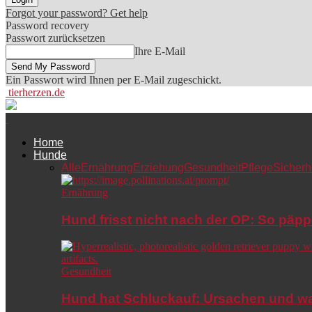
Forgot your password? Get help
Password recovery
Passwort zurücksetzen
Ihre E-Mail
Ein Passwort wird Ihnen per E-Mail zugeschickt.
tierherzen.de
Home
Hunde
Alle
Ernährung
Erziehung
Gesundheit
Pflege
Sicherh
Ernährung
Hund frisst nicht nach der OP: So päpp
Gesundheit
Hund hat Schluckauf: Ursachen und wa