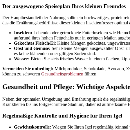
Der ausgewogene Speiseplan Ihres kleinen Freundes
Der Hauptbestandteil der Nahrung sollte ein hochwertiges, proteinre
das die Ernährungsbedürfnisse dieser kleinen Insektenfresser optimal 
Insekten:
Lebende oder getrocknete Futterinsekten wie Heimche
aufgrund ihres hohen Fettgehalts nur in geringen Maßen angeb
Gekochtes Fleisch/Ei:
Kleine Mengen gekochtes, ungewürztes 
Obst und Gemüse:
Sehr kleine Mengen ausgewählter Obst- un
es keine blähenden oder giftigen Sorten sind.
Wasser:
Bieten Sie stets frisches Wasser in einem flachen, kip
Vermeiden Sie unbedingt:
Milchprodukte, Schokolade, Avocado, Zwi
können zu schweren
Gesundheitsproblemen
führen.
Gesundheit und Pflege: Wichtige Aspekt
Neben der optimalen Umgebung und Ernährung spielt die regelmäßige
Krankheiten bis ins fortgeschrittene Stadium, daher ist aufmerksame 
Regelmäßige Kontrolle und Hygiene für Ihren Igel
Gewichtskontrolle:
Wiegen Sie Ihren Igel regelmäßig (einmal 