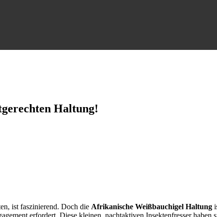
tgerechten Haltung!
en, ist faszinierend. Doch die
Afrikanische Weißbauchigel Haltung
i
agement erfordert. Diese kleinen, nachtaktiven Insektenfresser haben s