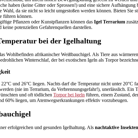
che haben (keine Gitter oder Sprossen!) und eine sichere Aufhängung b
Wahl, da sie nicht so leicht umgestoßen werden können. Bieten Sie ste
e führen können.
giftige Pflanzen oder Kunstpflanzen können das
Igel Terrarium
zusätz
d keine potenziellen Gefahrenquellen darstellen.
emperatur bei der Igelhaltung
ür das Wohlbefinden afrikanischer Weißbauchigel. Als Tiere aus wärmeren
drohlichen Winterschlaf, der bei exotischen Igeln als Torpor bezeichn
keit
 22°C und 26°C liegen. Nachts darf die Temperatur nicht unter 20°C fa
en (nie im Terrarium, da Verbrennungsgefahr!), unerlässlich. Ein Ther
ünschten und oft tödlichen
Torpor bei Igeln
führen, einem Zustand, der
% und 60% liegen, um Atemwegserkrankungen effektiv vorzubeugen.
bauchigel
einer erfolgreichen und gesunden Igelhaltung. Als
nachtaktive Insekten