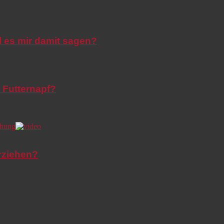
l es mir damit sagen?
 Futternapf?
rziehen?