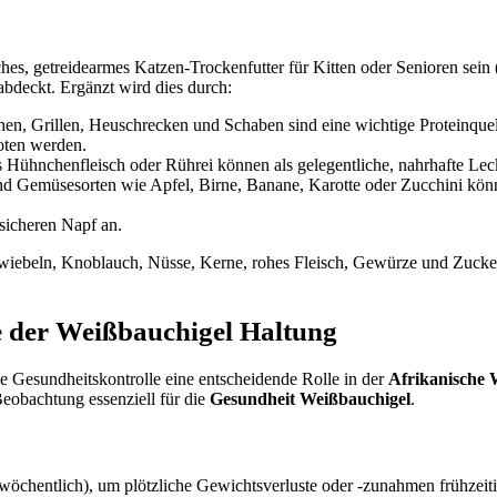
iches, getreidearmes Katzen-Trockenfutter für Kitten oder Senioren sei
abdeckt. Ergänzt wird dies durch:
n, Grillen, Heuschrecken und Schaben sind eine wichtige Proteinquell
oten werden.
Hühnchenfleisch oder Rührei können als gelegentliche, nahrhafte Lec
d Gemüsesorten wie Apfel, Birne, Banane, Karotte oder Zucchini könn
psicheren Napf an.
ebeln, Knoblauch, Nüsse, Kerne, rohes Fleisch, Gewürze und Zucker. D
e der Weißbauchigel Haltung
 Gesundheitskontrolle eine entscheidende Rolle in der
Afrikanische 
Beobachtung essenziell für die
Gesundheit Weißbauchigel
.
wöchentlich), um plötzliche Gewichtsverluste oder -zunahmen frühzeiti