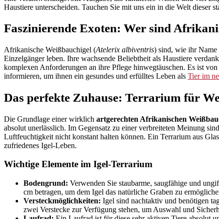
Haustiere unterscheiden. Tauchen Sie mit uns ein in die Welt dieser s
Faszinierende Exoten: Wer sind Afrikan
Afrikanische Weißbauchigel (
Atelerix albiventris
) sind, wie ihr Name
Einzelgänger leben. Ihre wachsende Beliebtheit als Haustiere verdank
komplexen Anforderungen an ihre Pflege hinwegtäuschen. Es ist von 
informieren, um ihnen ein gesundes und erfülltes Leben als
Tier im n
Das perfekte Zuhause: Terrarium für We
Die Grundlage einer wirklich
artgerechten Afrikanischen Weißbau
absolut unerlässlich. Im Gegensatz zu einer verbreiteten Meinung sin
Luftfeuchtigkeit nicht konstant halten können. Ein Terrarium aus Gla
zufriedenes Igel-Leben.
Wichtige Elemente im Igel-Terrarium
Bodengrund:
Verwenden Sie staubarme, saugfähige und ungiftig
cm betragen, um dem Igel das natürliche Graben zu ermögliche
Versteckmöglichkeiten:
Igel sind nachtaktiv und benötigen ta
zwei Verstecke zur Verfügung stehen, um Auswahl und Sicherhe
Laufrad:
Ein Laufrad ist für diese sehr aktiven Tiere absolu