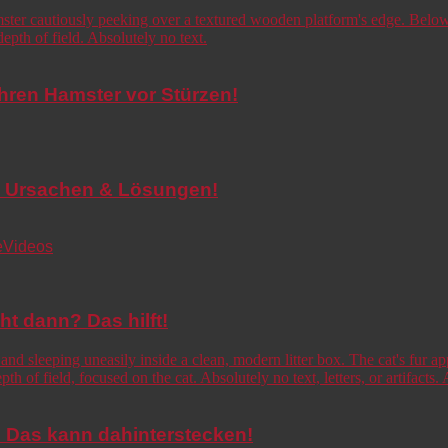
Ihren Hamster vor Stürzen!
de! Ursachen & Lösungen!
e
Videos
cht dann? Das hilft!
o! Das kann dahinterstecken!