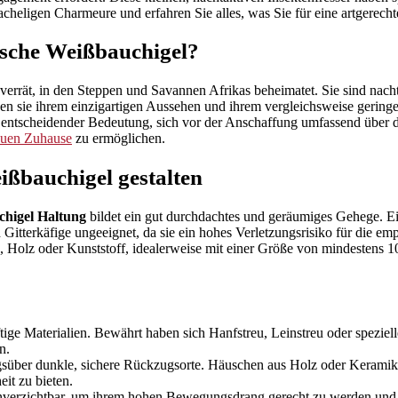
tacheligen Charmeure und erfahren Sie alles, was Sie für eine artgerech
ische Weißbauchigel?
 verrät, in den Steppen und Savannen Afrikas beheimatet. Sie sind nacht
en sie ihrem einzigartigen Aussehen und ihrem vergleichsweise geringe
entscheidender Bedeutung, sich vor der Anschaffung umfassend über di
euen Zuhause
zu ermöglichen.
ißbauchigel gestalten
chigel Haltung
bildet ein gut durchdachtes und geräumiges Gehege. Ei
d Gitterkäfige ungeeignet, da sie ein hohes Verletzungsrisiko für die
s, Holz oder Kunststoff, idealerweise mit einer Größe von mindestens 10
e Materialien. Bewährt haben sich Hanfstreu, Leinstreu oder spezielle 
n.
gsüber dunkle, sichere Rückzugsorte. Häuschen aus Holz oder Keramik s
it zu bieten.
t unverzichtbar, um ihrem hohen Bewegungsdrang gerecht zu werden und