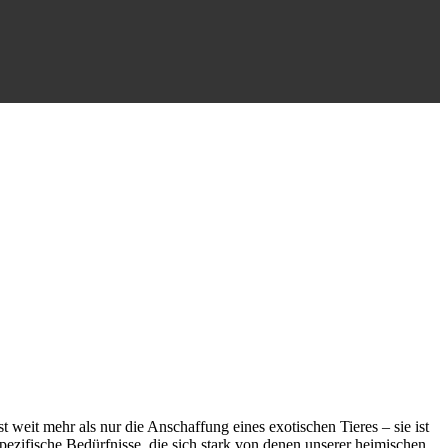
st weit mehr als nur die Anschaffung eines exotischen Tieres – sie ist
pezifische Bedürfnisse, die sich stark von denen unserer heimischen