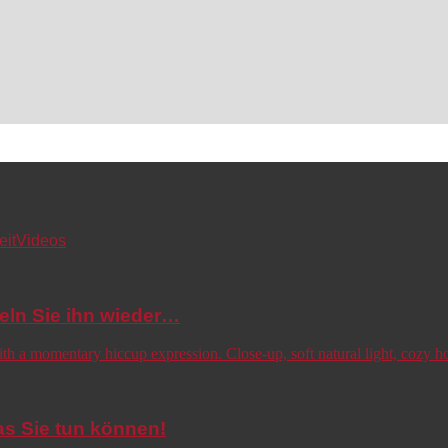
eit
Videos
eln Sie ihn wieder…
s Sie tun können!