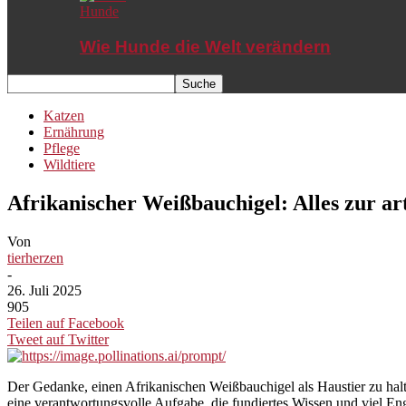
Hunde
Wie Hunde die Welt verändern
Katzen
Ernährung
Pflege
Wildtiere
Afrikanischer Weißbauchigel: Alles zur ar
Von
tierherzen
-
26. Juli 2025
905
Teilen auf Facebook
Tweet auf Twitter
Der Gedanke, einen Afrikanischen Weißbauchigel als Haustier zu halt
eine verantwortungsvolle Aufgabe, die fundiertes Wissen und viel Eng