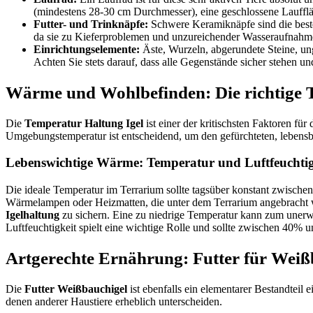
(mindestens 28-30 cm Durchmesser), eine geschlossene Laufflä
Futter- und Trinknäpfe:
Schwere Keramiknäpfe sind die beste 
da sie zu Kieferproblemen und unzureichender Wasseraufnahm
Einrichtungselemente:
Äste, Wurzeln, abgerundete Steine, un
Achten Sie stets darauf, dass alle Gegenstände sicher stehen un
Wärme und Wohlbefinden: Die richtige T
Die
Temperatur Haltung Igel
ist einer der kritischsten Faktoren f
Umgebungstemperatur ist entscheidend, um den gefürchteten, lebensbe
Lebenswichtige Wärme: Temperatur und Luftfeuchtig
Die ideale Temperatur im Terrarium sollte tagsüber konstant zwischen
Wärmelampen oder Heizmatten, die unter dem Terrarium angebracht werd
Igelhaltung
zu sichern. Eine zu niedrige Temperatur kann zum unerw
Luftfeuchtigkeit spielt eine wichtige Rolle und sollte zwischen 40
Artgerechte Ernährung: Futter für Weiß
Die
Futter Weißbauchigel
ist ebenfalls ein elementarer Bestandteil 
denen anderer Haustiere erheblich unterscheiden.