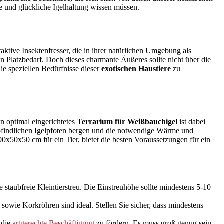
te und glückliche Igelhaltung wissen müssen.
aktive Insektenfresser, die in ihrer natürlichen Umgebung als
n Platzbedarf. Doch dieses charmante Äußeres sollte nicht über die
e speziellen Bedürfnisse dieser
exotischen Haustiere
zu
n optimal eingerichtetes
Terrarium für Weißbauchigel
ist dabei
 empfindlichen Igelpfoten bergen und die notwendige Wärme und
0x50x50 cm für ein Tier, bietet die besten Voraussetzungen für ein
staubfreie Kleintierstreu. Die Einstreuhöhe sollte mindestens 5-10
owie Korkröhren sind ideal. Stellen Sie sicher, dass mindestens
 die
artgerechte Beschäftigung
zu fördern. Es muss groß genug sein