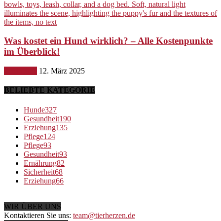
Was kostet ein Hund wirklich? – Alle Kostenpunkte
im Überblick!
Ernährung
12. März 2025
BELIEBTE KATEGORIE
Hunde
327
Gesundheit
190
Erziehung
135
Pflege
124
Pflege
93
Gesundheit
93
Ernährung
82
Sicherheit
68
Erziehung
66
WIR ÜBER UNS
Kontaktieren Sie uns:
team@tierherzen.de