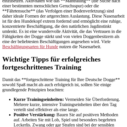
einzusetzen. Aktivitäten wie das **Mantrailing** (die Suche nach
einer bestimmten menschlichen Geruchsspur) oder die
**Fährtensuche** (das Verfolgen einer Bodenverletzung) sind
daher ideale Formen der artgerechten Auslastung. Diese Nasenarbeit
ist für den Hundekopf extrem fordernd und ermöglicht eine ruhige,
konzentrierte Beschäftigung, die den natürlichen Jagdinstinkt
umlenkt. Es ist eine wundervolle Aktivität, die das Vertrauen in die
Fähigkeiten der Dogge stärkt und von vielen Doggenbesitzern als
eine der beliebtesten Beschäftigungen angesehen wird. Viele
Beschäftigungsarten für Hunde
nutzen die Nasenarbeit.
Wichtige Tipps für erfolgreiches
fortgeschrittenes Training
Damit das **fortgeschrittene Training für Ihre Deutsche Dogge**
sowohl Spaß macht als auch erfolgreich ist, sollten Sie einige
grundlegende Prinzipien beachten:
Kurze Trainingseinheiten:
Vermeiden Sie Überforderung.
Mehrere kurze, intensive Trainingseinheiten über den Tag
verteilt sind effektiver als eine lange.
Positive Verstärkung:
Bauen Sie auf positiven Methoden
auf. Arbeiten Sie mit Lob, Spiel und besonders begehrten
Leckerlis. Zwang oder gar Strafen sind bei der sensiblen