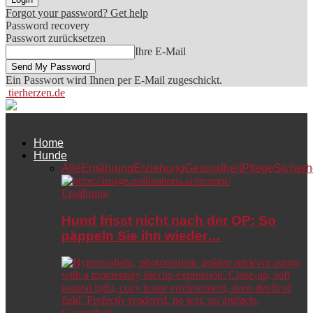
Forgot your password? Get help
Password recovery
Passwort zurücksetzen
Ihre E-Mail
Ein Passwort wird Ihnen per E-Mail zugeschickt.
tierherzen.de
Home
Hunde
Alle
Ernährung
Erziehung
Gesundheit
Pflege
Sicherh
Ernährung
Hund frisst nicht nach der OP: So
päppeln Sie ihn wieder…
Gesundheit