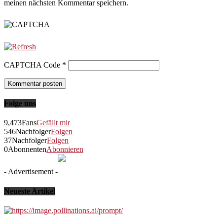
meinen nächsten Kommentar speichern.
CAPTCHA Code
*
Folge uns
9,473
Fans
Gefällt mir
546
Nachfolger
Folgen
37
Nachfolger
Folgen
0
Abonnenten
Abonnieren
- Advertisement -
Neueste Artikel