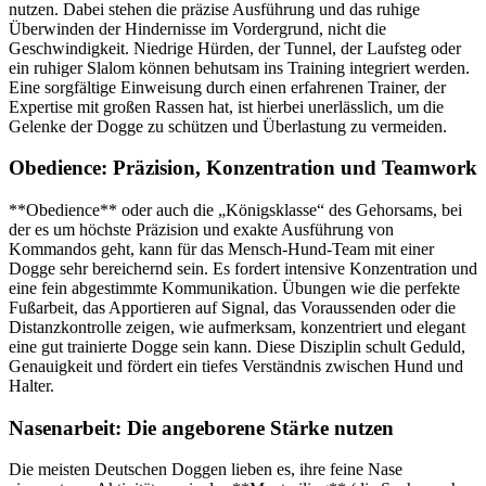
nutzen. Dabei stehen die präzise Ausführung und das ruhige
Überwinden der Hindernisse im Vordergrund, nicht die
Geschwindigkeit. Niedrige Hürden, der Tunnel, der Laufsteg oder
ein ruhiger Slalom können behutsam ins Training integriert werden.
Eine sorgfältige Einweisung durch einen erfahrenen Trainer, der
Expertise mit großen Rassen hat, ist hierbei unerlässlich, um die
Gelenke der Dogge zu schützen und Überlastung zu vermeiden.
Obedience: Präzision, Konzentration und Teamwork
**Obedience** oder auch die „Königsklasse“ des Gehorsams, bei
der es um höchste Präzision und exakte Ausführung von
Kommandos geht, kann für das Mensch-Hund-Team mit einer
Dogge sehr bereichernd sein. Es fordert intensive Konzentration und
eine fein abgestimmte Kommunikation. Übungen wie die perfekte
Fußarbeit, das Apportieren auf Signal, das Voraussenden oder die
Distanzkontrolle zeigen, wie aufmerksam, konzentriert und elegant
eine gut trainierte Dogge sein kann. Diese Disziplin schult Geduld,
Genauigkeit und fördert ein tiefes Verständnis zwischen Hund und
Halter.
Nasenarbeit: Die angeborene Stärke nutzen
Die meisten Deutschen Doggen lieben es, ihre feine Nase