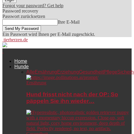
Forgot your password? Get help
Password recovery
Passwort zurücksetzen
Ihre E-Mail
Ein Passwort wird Ihnen per E-Mail zugeschickt.
tierherzen.de
Home
Hunde
Alle
Ernährung
Erziehung
Gesundheit
Pflege
Sicherh
Ernährung
Hund frisst nicht nach der OP: So
päppeln Sie ihn wieder…
Gesundheit