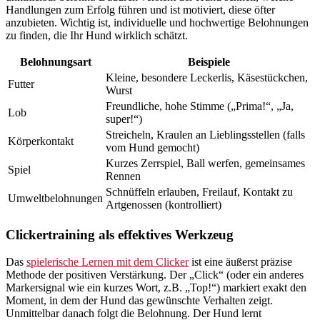
Handlungen zum Erfolg führen und ist motiviert, diese öfter
anzubieten. Wichtig ist, individuelle und hochwertige Belohnungen
zu finden, die Ihr Hund wirklich schätzt.
Belohnungsart
Beispiele
Kleine, besondere Leckerlis, Käsestückchen,
Futter
Wurst
Freundliche, hohe Stimme („Prima!“, „Ja,
Lob
super!“)
Streicheln, Kraulen an Lieblingsstellen (falls
Körperkontakt
vom Hund gemocht)
Kurzes Zerrspiel, Ball werfen, gemeinsames
Spiel
Rennen
Schnüffeln erlauben, Freilauf, Kontakt zu
Umweltbelohnungen
Artgenossen (kontrolliert)
Clickertraining als effektives Werkzeug
Das
spielerische Lernen mit dem Clicker
ist eine äußerst präzise
Methode der positiven Verstärkung. Der „Click“ (oder ein anderes
Markersignal wie ein kurzes Wort, z.B. „Top!“) markiert exakt den
Moment, in dem der Hund das gewünschte Verhalten zeigt.
Unmittelbar danach folgt die Belohnung. Der Hund lernt