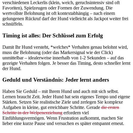
verschiedenen Leckerlis (klein, weich, geruchsintensiv sind oft
Favoriten), Spielzeugen oder Formen der Zuwendung. Die
wertvollste Belohnung ist oft kontextabhängig – nach einem
gelungenen Rückruf darf der Hund vielleicht als Jackpot weiter frei
schnüffeln.
Timing ist alles: Der Schlüssel zum Erfolg
Damit Ihr Hund versteht, *welches* Verhalten genau belohnt wird,
muss die Belohnung (oder das Markersignal wie der Click)
unmittelbar – idealerweise innerhalb von 1-2 Sekunden – auf das
gezeigte Verhalten folgen. Je besser das Timing, desto schneller lernt
der Hund.
Geduld und Verständnis: Jeder lernt anders
Haben Sie Geduld – mit Ihrem Hund und auch mit sich selbst.
Lernen braucht Zeit. Jeder Hund hat sein eigenes Tempo und eigene
Stärken. Setzen Sie realistische Ziele und zerlegen Sie komplexe
Aufgaben in kleine, gut erreichbare Schritte. Gerade
die ersten
Schritte in der Welpenerziehung
erfordern viel
Einfühlungsvermögen. Wenn Frustration aufkommt, machen Sie
lieber eine kurze Pause und versuchen es später entspannt erneut.