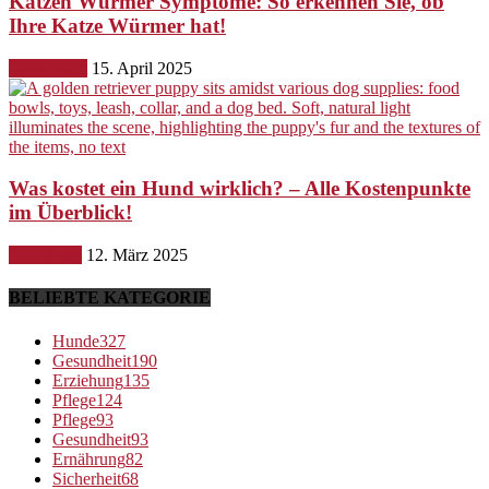
Katzen Würmer Symptome: So erkennen Sie, ob
Ihre Katze Würmer hat!
Gesundheit
15. April 2025
Was kostet ein Hund wirklich? – Alle Kostenpunkte
im Überblick!
Ernährung
12. März 2025
BELIEBTE KATEGORIE
Hunde
327
Gesundheit
190
Erziehung
135
Pflege
124
Pflege
93
Gesundheit
93
Ernährung
82
Sicherheit
68