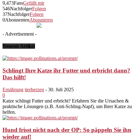
9,473
Fans
Gefällt mir
546
Nachfolger
Folgen
37
Nachfolger
Folgen
0
Abonnenten
Abonnieren
- Advertisement -
Neueste Artikel
Schlingt Ihre Katze ihr Futter und erbricht dann?
Das hilft!
Ernährung
tierherzen
-
30. Juli 2025
0
Katze schlingt Futter und erbricht? Erfahren Sie die Ursachen &
praktische Lösungen (z.B. Anti-Schling-Napf), um Ihrer Katze zu
helfen.
Hund frisst nicht nach der OP: So päppeln Sie ihn
wieder auf!