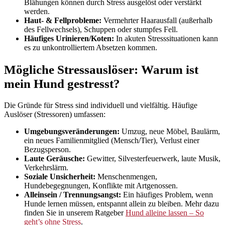
Blähungen können durch Stress ausgelöst oder verstärkt
werden.
Haut- & Fellprobleme:
Vermehrter Haarausfall (außerhalb
des Fellwechsels), Schuppen oder stumpfes Fell.
Häufiges Urinieren/Koten:
In akuten Stresssituationen kann
es zu unkontrolliertem Absetzen kommen.
Mögliche Stressauslöser: Warum ist
mein Hund gestresst?
Die Gründe für Stress sind individuell und vielfältig. Häufige
Auslöser (Stressoren) umfassen:
Umgebungsveränderungen:
Umzug, neue Möbel, Baulärm,
ein neues Familienmitglied (Mensch/Tier), Verlust einer
Bezugsperson.
Laute Geräusche:
Gewitter, Silvesterfeuerwerk, laute Musik,
Verkehrslärm.
Soziale Unsicherheit:
Menschenmengen,
Hundebegegnungen, Konflikte mit Artgenossen.
Alleinsein / Trennungsangst:
Ein häufiges Problem, wenn
Hunde lernen müssen, entspannt allein zu bleiben. Mehr dazu
finden Sie in unserem Ratgeber
Hund alleine lassen – So
geht’s ohne Stress
.