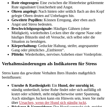
Rute eingezogen:
Eine zwischen die Hinterbeine geklemmte
Rute signalisiert Unsicherheit und Angst.
Ohren angelegt:
Nach hinten oder seitlich flach an den Kopf
gelegte Ohren deuten auf Unbehagen hin.
Geweitete Pupillen:
Können Erregung, aber eben auch
Angst und Stress bedeuten.
Beschwichtigungssignale:
Häufiges Gähnen (ohne
Müdigkeit), wiederholtes Lecken über die eigene Nase oder
häufiges Blinzeln sind oft Versuche, sich selbst oder die
Situation zu beruhigen.
Körperhaltung:
Geduckte Haltung, steifer, angespannter
Gang oder plötzliches „Einfrieren“.
Pföteln:
Wiederholtes, nervöses Anheben einer Vorderpfote.
Verhaltensänderungen als Indikatoren für Stress
Stress kann das gewohnte Verhalten Ihres Hundes maßgeblich
beeinflussen:
Unruhe & Rastlosigkeit:
Ein
Hund, der unruhig ist
,
ständig umherläuft, keine Ruhe findet oder sich auffällig oft
kratzt oder schüttelt, steht möglicherweise unter Spannung.
Auch ständiges Jucken kann ein Hinweis sein, lesen Sie mehr
über
Ursachen, wenn der Hund sich ständig juckt
.
Rückzug & Vermeidung:
Der Hund versteckt sich, meidet