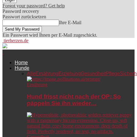
Forgot your password? Get help
Password recovery
Passwort zurücksetzen
Ihre E-Mail
Ein Passwort wird Ihnen per E-Mail zugeschickt.
tierherzen.de
Home
Hunde
Alle
Ernährung
Erziehung
Gesundheit
Pflege
Sicherh
Ernährung
Hund frisst nicht nach der OP: So
päppeln Sie ihn wieder…
Gesundheit