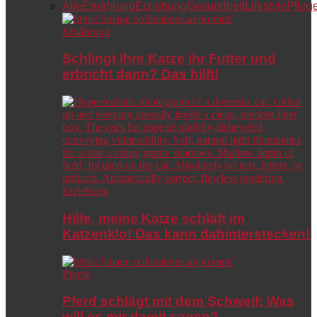
Alle
Ernährung
Erziehung
Gesundheit
Lifestyle
Pfleg
Ernährung
Schlingt Ihre Katze ihr Futter und
erbricht dann? Das hilft!
Erziehung
Hilfe, meine Katze schläft im
Katzenklo! Das kann dahinterstecken!
Pferde
Pferd schlägt mit dem Schweif: Was
will es mir damit sagen?