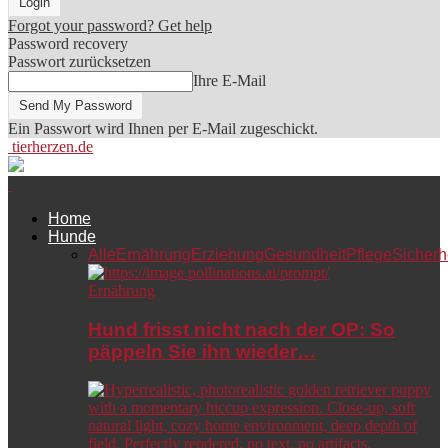
Forgot your password? Get help
Password recovery
Passwort zurücksetzen
Ihre E-Mail
Ein Passwort wird Ihnen per E-Mail zugeschickt.
tierherzen.de
Home
Hunde
Alle
Ernährung
Erziehung
Gesundheit
Pflege
Sicherh
Ernährung
Hund frisst nicht nach der OP: So
päppeln Sie ihn wieder…