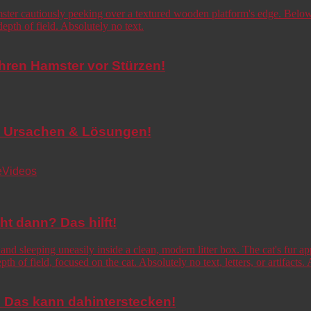
Ihren Hamster vor Stürzen!
de! Ursachen & Lösungen!
e
Videos
cht dann? Das hilft!
o! Das kann dahinterstecken!