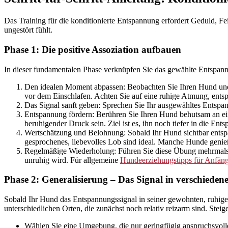
Das Training für die konditionierte Entspannung erfordert Geduld, Fe
ungestört fühlt.
Phase 1: Die positive Assoziation aufbauen
In dieser fundamentalen Phase verknüpfen Sie das gewählte Entspann
Den idealen Moment abpassen: Beobachten Sie Ihren Hund und wa
vor dem Einschlafen. Achten Sie auf eine ruhige Atmung, ents
Das Signal sanft geben: Sprechen Sie Ihr ausgewähltes Entspan
Entspannung fördern: Berühren Sie Ihren Hund behutsam an einer
beruhigender Druck sein. Ziel ist es, ihn noch tiefer in die Ent
Wertschätzung und Belohnung: Sobald Ihr Hund sichtbar entspan
gesprochenes, liebevolles Lob sind ideal. Manche Hunde genieße
Regelmäßige Wiederholung: Führen Sie diese Übung mehrmals tä
unruhig wird. Für allgemeine
Hundeerziehungstipps für Anfän
Phase 2: Generalisierung – Das Signal in verschiede
Sobald Ihr Hund das Entspannungssignal in seiner gewohnten, ruhigen
unterschiedlichen Orten, die zunächst noch relativ reizarm sind. Stei
Wählen Sie eine Umgebung, die nur geringfügig anspruchsvoller 