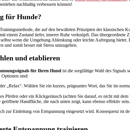
enleben nachhaltig verbessern können!
ng für Hunde?
he Trainingsmethode, die auf den bewährten Prinzipien der klassischen Ko
mit einem Zustand tiefer, innerer Ruhe verknüpft. Das übergeordnete Zie
elbst wenn die Umgebung Ablenkung oder leichte Aufregung bietet. Dies 
ren und somit besser mit Stress umzugehen.
len und etablieren
annungssignals für Ihren Hund
ist die sorgfältige Wahl des Signals s
 Optionen sind:
oder „Relax“. Wählen Sie ein kurzes, prägnantes Wort, das Sie im no
es Pfeifen oder ein Klickgeräusch (achten Sie darauf, es nicht mit dem 
geöffnete Handfläche, die nach unten zeigt, kann ebenso effektiv sein.
ich zur Einleitung von Entspannung eingesetzt wird. Konsequenz ist der
ierte Entspannung trainieren