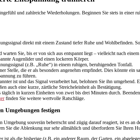
ingefühl und zahlreiche Wiederholungen. Beginnen Sie stets in einer r
ungssignal direkt mit einem Zustand tiefer Ruhe und Wohlbefinden. So
rten Sie, bis er von sich aus entspannt liegt – vielleicht nach einem
pannte Augenlider und einen lockeren Körper.
nungssignal (z.B. „Ruhe“) in einem ruhigen, beruhigenden Tonfall.
 Stelle, die er als besonders angenehm empfindet. Dies könnte ein sanft
spannung zu führen.
nter ist und das Signal verarbeitet hat, belohnen Sie ihn umgehend. E
n auch eine kurze, zärtliche Streicheleinheit als Bestätigung.
glich in kurzen Einheiten von zwei bis drei Minuten durch. Beenden Si
ger
finden Sie weitere wertvolle Ratschläge.
nen Umgebungen festigen
 Umgebung souverän beherrscht und zügig darauf reagiert, ist es an de
gern Sie die Ablenkung nur sehr allmählich und überfordern Sie Ihren H
ist als die bisherige (z.B. ein anderer Raum, der Garten, ein abgelege