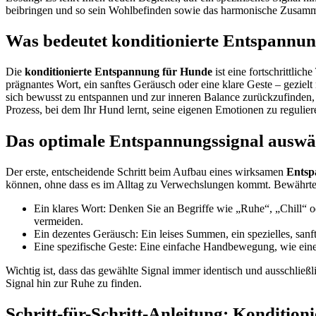
beibringen und so sein Wohlbefinden sowie das harmonische Zusamm
Was bedeutet konditionierte Entspannu
Die
konditionierte Entspannung für Hunde
ist eine fortschrittlic
prägnantes Wort, ein sanftes Geräusch oder eine klare Geste – gezielt 
sich bewusst zu entspannen und zur inneren Balance zurückzufinden, s
Prozess, bei dem Ihr Hund lernt, seine eigenen Emotionen zu regulie
Das optimale Entspannungssignal auswäh
Der erste, entscheidende Schritt beim Aufbau eines wirksamen
Entsp
können, ohne dass es im Alltag zu Verwechslungen kommt. Bewährte
Ein klares Wort: Denken Sie an Begriffe wie „Ruhe“, „Chill“ 
vermeiden.
Ein dezentes Geräusch: Ein leises Summen, ein spezielles, sanft
Eine spezifische Geste: Eine einfache Handbewegung, wie eine 
Wichtig ist, dass das gewählte Signal immer identisch und ausschließl
Signal hin zur Ruhe zu finden.
Schritt-für-Schritt-Anleitung: Kondition