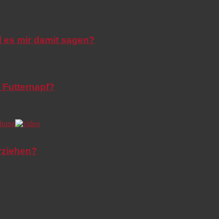
l es mir damit sagen?
 Futternapf?
rziehen?