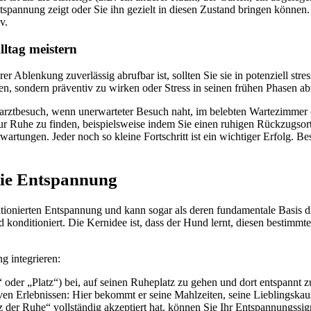
spannung zeigt oder Sie ihn gezielt in diesen Zustand bringen können.
v.
ltag meistern
erer Ablenkung zuverlässig abrufbar ist, sollten Sie sie in potenziell st
n, sondern präventiv zu wirken oder Stress in seinen frühen Phasen a
tbesuch, wenn unerwarteter Besuch naht, im belebten Wartezimmer od
ur Ruhe zu finden, beispielsweise indem Sie einen ruhigen Rückzugsort
artungen. Jeder noch so kleine Fortschritt ist ein wichtiger Erfolg. Be
die Entspannung
tionierten Entspannung und kann sogar als deren fundamentale Basis di
d konditioniert. Die Kernidee ist, dass der Hund lernt, diesen bestimmt
g integrieren:
oder „Platz“) bei, auf seinen Ruheplatz zu gehen und dort entspannt z
en Erlebnissen: Hier bekommt er seine Mahlzeiten, seine Lieblingskausn
 der Ruhe“ vollständig akzeptiert hat, können Sie Ihr Entspannungssign