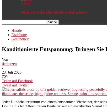
Hunde
Wie Hunde die Welt verändern
Hunde
Erziehung
Gesundheit
Konditionierte Entspannung: Bringen Sie 
Von
tierherzen
-
23. Juli 2025
705
Teilen auf Facebook
Tweet auf Twitter
Jeder Hundehalter träumt von einem entspannten Vierbeiner, der selb
Lösung: Es lehrt Ihren treuen Begleiter, auf ein spezifisches Signal h