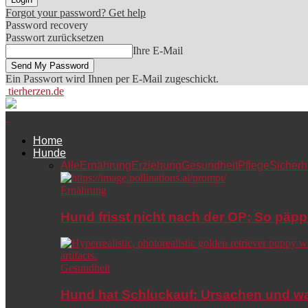
Forgot your password? Get help
Password recovery
Passwort zurücksetzen
Ihre E-Mail
Ein Passwort wird Ihnen per E-Mail zugeschickt.
tierherzen.de
Home
Hunde
Alle
Ernährung
Erziehung
Gesundheit
Pflege
Sicherh
Ernährung
Hund frisst nicht nach der OP: So päpp
Gesundheit
Hund hat Schluckauf: Ursachen und wa