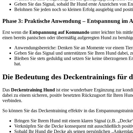
Geben Sie das Signal, sobald Ihr Hund erste Anzeichen von Ent
Belohnen Sie jeden noch so kleinen Erfolg ausgiebig und positi
Phase 3: Praktische Anwendung – Entspannung im Al
Erst wenn die
Entspannung auf Kommando
unter leichter bis mittl
einen bereits panischen oder übermäßig aufgeregten Hund zu beruhige
Anwendungsbereiche: Denken Sie an Momente vor einem Tierarz
Geben Sie das Signal und unterstützen Sie Ihren Hund dabei, z
Bleiben Sie stets geduldig und setzen Sie keine überzogenen Erw
hat.
Die Bedeutung des Deckentrainings für 
Das
Deckentraining Hund
ist eine wunderbare Ergänzung zur kondi
dabei zu einem sicheren, positiv besetzten Rückzugsort für Ihren Hun
verbinden.
So können Sie das Deckentraining effektiv in das Entspannungstrainin
Bringen Sie Ihrem Hund mit einem klaren Signal (z.B. „Decke“ 
Verknüpfen Sie die Decke konsequent mit ausschließlich positiv
Sobald Ihr Hund die Decke als seinen persönlichen „Ankerplatz