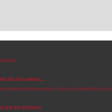
eit
Videos
eln Sie ihn wieder…
s Sie tun können!