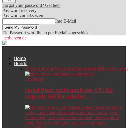
Forgot your password? Get help
Password recovery
Passwort zurücksetzen
Ihre E-Mail
Ein Passwort wird Ihnen per E-Mail zugeschickt.
tierherzen.de
Home
Hunde
Alle
Ernährung
Erziehung
Gesundheit
Pflege
Sicherh
Ernährung
Hund frisst nicht nach der OP: So
päppeln Sie ihn wieder…
Gesundheit