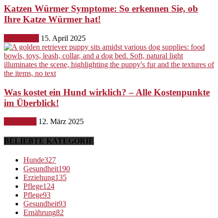
Katzen Würmer Symptome: So erkennen Sie, ob
Ihre Katze Würmer hat!
Gesundheit
15. April 2025
Was kostet ein Hund wirklich? – Alle Kostenpunkte
im Überblick!
Ernährung
12. März 2025
BELIEBTE KATEGORIE
Hunde
327
Gesundheit
190
Erziehung
135
Pflege
124
Pflege
93
Gesundheit
93
Ernährung
82