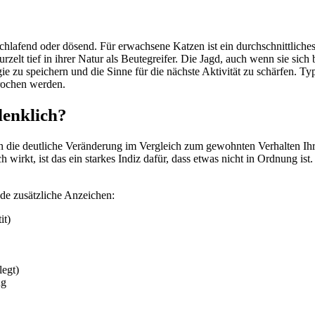
 schlafend oder dösend. Für erwachsene Katzen ist ein durchschnittlich
zelt tief in ihrer Natur als Beutegreifer. Die Jagd, auch wenn sie sic
 zu speichern und die Sinne für die nächste Aktivität zu schärfen. Typi
rochen werden.
denklich?
n die deutliche Veränderung im Vergleich zum gewohnten Verhalten Ihre
 wirkt, ist das ein starkes Indiz dafür, dass etwas nicht in Ordnung ist.
de zusätzliche Anzeichen:
it)
legt)
ug