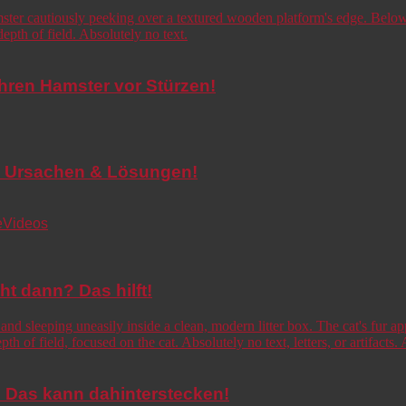
Ihren Hamster vor Stürzen!
de! Ursachen & Lösungen!
e
Videos
cht dann? Das hilft!
o! Das kann dahinterstecken!