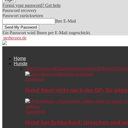
Forgot your password? Get help
Password recovery
Passwort zurücksetzen
Ihre E-Mail
Ein Passwort wird Ihnen per E-Mail zugeschickt.
tierherzen.de
Home
Hunde
Alle
Ernährung
Erziehung
Gesundheit
Pflege
Sicherh
Ernährung
Hund frisst nicht nach der OP: So päpp
Gesundheit
Hund hat Schluckauf: Ursachen und wa