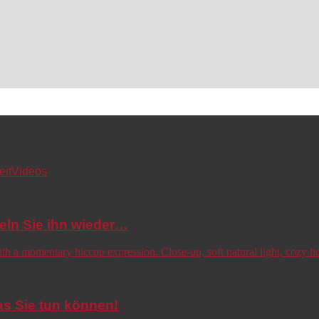
eit
Videos
eln Sie ihn wieder…
s Sie tun können!