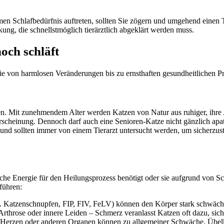
chlafbedürfnis auftreten, sollten Sie zögern und umgehend einen Tie
kung, die schnellstmöglich tierärztlich abgeklärt werden muss.
och schläft
 die von harmlosen Veränderungen bis zu ernsthaften gesundheitlichen 
zchen. Mit zunehmendem Alter werden Katzen von Natur aus ruhiger, ihre
scheinung. Dennoch darf auch eine Senioren-Katze nicht gänzlich apath
und sollten immer von einem Tierarzt untersucht werden, um sicherzuste
liche Energie für den Heilungsprozess benötigt oder sie aufgrund von 
führen:
z.B. Katzenschnupfen, FIP, FIV, FeLV) können den Körper stark schwäch
hrose oder innere Leiden – Schmerz veranlasst Katzen oft dazu, sich 
Herzen oder anderen Organen können zu allgemeiner Schwäche, Übelke