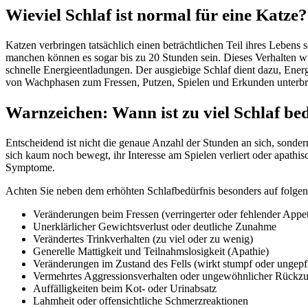
Wieviel Schlaf ist normal für eine Katze?
Katzen verbringen tatsächlich einen beträchtlichen Teil ihres Lebens
manchen können es sogar bis zu 20 Stunden sein. Dieses Verhalten wur
schnelle Energieentladungen. Der ausgiebige Schlaf dient dazu, Energie
von Wachphasen zum Fressen, Putzen, Spielen und Erkunden unterb
Warnzeichen: Wann ist zu viel Schlaf be
Entscheidend ist nicht die genaue Anzahl der Stunden an sich, sonder
sich kaum noch bewegt, ihr Interesse am Spielen verliert oder apathisch
Symptome.
Achten Sie neben dem erhöhten Schlafbedürfnis besonders auf folgen
Veränderungen beim Fressen (verringerter oder fehlender Appet
Unerklärlicher Gewichtsverlust oder deutliche Zunahme
Verändertes Trinkverhalten (zu viel oder zu wenig)
Generelle Mattigkeit und Teilnahmslosigkeit (Apathie)
Veränderungen im Zustand des Fells (wirkt stumpf oder ungepf
Vermehrtes Aggressionsverhalten oder ungewöhnlicher Rückz
Auffälligkeiten beim Kot- oder Urinabsatz
Lahmheit oder offensichtliche Schmerzreaktionen