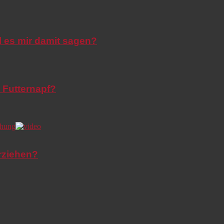
l es mir damit sagen?
 Futternapf?
rziehen?