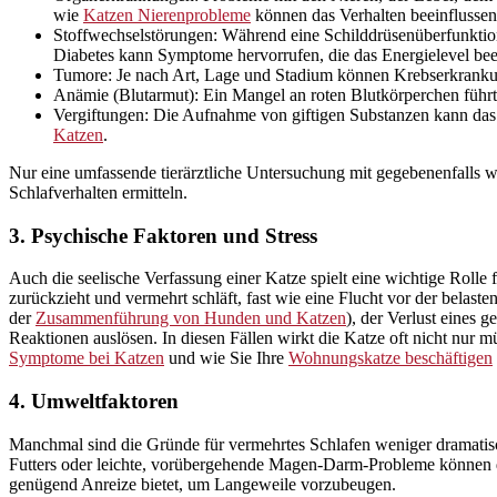
wie
Katzen Nierenprobleme
können das Verhalten beeinflussen
Stoffwechselstörungen: Während eine Schilddrüsenüberfunktion 
Diabetes kann Symptome hervorrufen, die das Energielevel bee
Tumore: Je nach Art, Lage und Stadium können Krebserkranku
Anämie (Blutarmut): Ein Mangel an roten Blutkörperchen führt
Vergiftungen: Die Aufnahme von giftigen Substanzen kann das
Katzen
.
Nur eine umfassende tierärztliche Untersuchung mit gegebenenfalls we
Schlafverhalten ermitteln.
3. Psychische Faktoren und Stress
Auch die seelische Verfassung einer Katze spielt eine wichtige Rolle
zurückzieht und vermehrt schläft, fast wie eine Flucht vor der belas
der
Zusammenführung von Hunden und Katzen
), der Verlust eines
Reaktionen auslösen. In diesen Fällen wirkt die Katze oft nicht nur 
Symptome bei Katzen
und wie Sie Ihre
Wohnungskatze beschäftigen
4. Umweltfaktoren
Manchmal sind die Gründe für vermehrtes Schlafen weniger dramatis
Futters oder leichte, vorübergehende Magen-Darm-Probleme können das
genügend Anreize bietet, um Langeweile vorzubeugen.