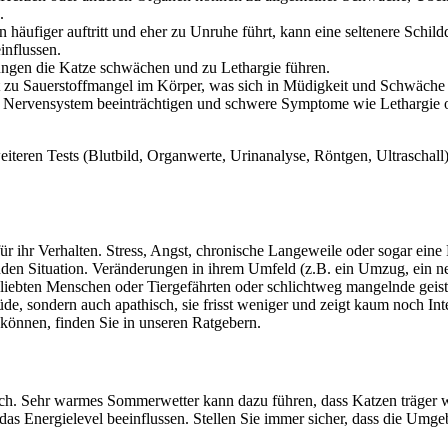
.
häufiger auftritt und eher zu Unruhe führt, kann eine seltenere Schil
influssen.
ngen die Katze schwächen und zu Lethargie führen.
 zu Sauerstoffmangel im Körper, was sich in Müdigkeit und Schwäche 
 Nervensystem beeinträchtigen und schwere Symptome wie Lethargie o
iteren Tests (Blutbild, Organwerte, Urinanalyse, Röntgen, Ultraschall
 für ihr Verhalten. Stress, Angst, chronische Langeweile oder sogar ei
tenden Situation. Veränderungen in ihrem Umfeld (z.B. ein Umzug, ein n
 geliebten Menschen oder Tiergefährten oder schlichtweg mangelnde gei
müde, sondern auch apathisch, sie frisst weniger und zeigt kaum noch 
können, finden Sie in unseren Ratgebern.
ch. Sehr warmes Sommerwetter kann dazu führen, dass Katzen träger 
 Energielevel beeinflussen. Stellen Sie immer sicher, dass die Umgebu