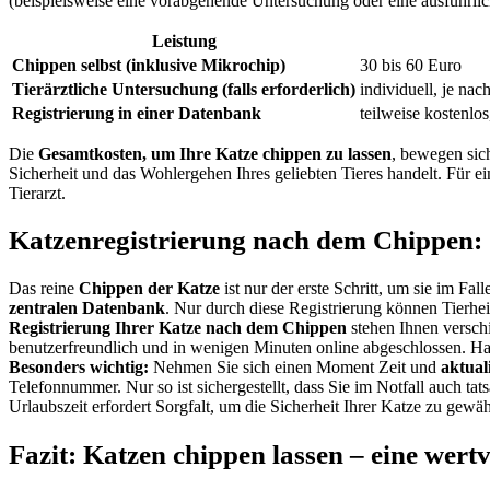
(beispielsweise eine vorabgehende Untersuchung oder eine ausführlic
Leistung
Chippen selbst (inklusive Mikrochip)
30 bis 60 Euro
Tierärztliche Untersuchung (falls erforderlich)
individuell, je na
Registrierung in einer Datenbank
teilweise kostenlo
Die
Gesamtkosten, um Ihre Katze chippen zu lassen
, bewegen sich
Sicherheit und das Wohlergehen Ihres geliebten Tieres handelt. Für 
Tierarzt.
Katzenregistrierung nach dem Chippen: 
Das reine
Chippen der Katze
ist nur der erste Schritt, um sie im Fal
zentralen Datenbank
. Nur durch diese Registrierung können Tierhei
Registrierung Ihrer Katze nach dem Chippen
stehen Ihnen verschi
benutzerfreundlich und in wenigen Minuten online abgeschlossen. Hal
Besonders wichtig:
Nehmen Sie sich einen Moment Zeit und
aktual
Telefonnummer. Nur so ist sichergestellt, dass Sie im Notfall auch t
Urlaubszeit erfordert Sorgfalt, um die Sicherheit Ihrer Katze zu gewäh
Fazit: Katzen chippen lassen – eine wertvo