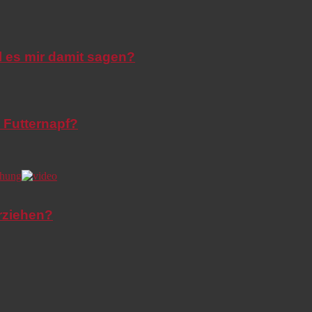
l es mir damit sagen?
 Futternapf?
rziehen?