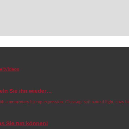
eit
Videos
eln Sie ihn wieder…
s Sie tun können!