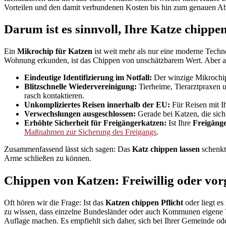
Vorteilen und den damit verbundenen Kosten bis hin zum genauen Abl
Darum ist es sinnvoll, Ihre Katze chippen
Ein
Mikrochip für Katzen
ist weit mehr als nur eine moderne Technol
Wohnung erkunden, ist das Chippen von unschätzbarem Wert. Aber a
Eindeutige Identifizierung im Notfall:
Der winzige Mikrochip e
Blitzschnelle Wiedervereinigung:
Tierheime, Tierarztpraxen u
rasch kontaktieren.
Unkompliziertes Reisen innerhalb der EU:
Für Reisen mit I
Verwechslungen ausgeschlossen:
Gerade bei Katzen, die sich
Erhöhte Sicherheit für Freigängerkatzen:
Ist Ihre
Freigänge
Maßnahmen zur Sicherung des Freigangs
.
Zusammenfassend lässt sich sagen: Das
Katz chippen lassen
schenkt 
Arme schließen zu können.
Chippen von Katzen: Freiwillig oder vor
Oft hören wir die Frage: Ist das
Katzen chippen Pflicht
oder liegt es
zu wissen, dass einzelne Bundesländer oder auch Kommunen eigene 
Auflage machen. Es empfiehlt sich daher, sich bei Ihrer Gemeinde od