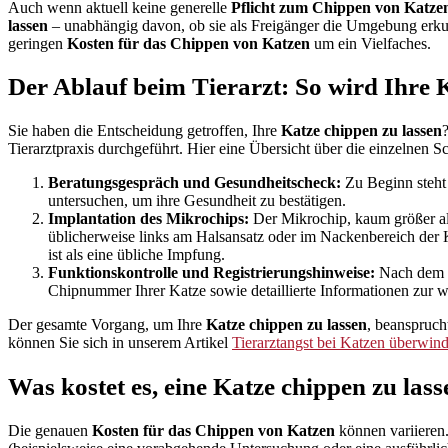
Auch wenn aktuell keine generelle
Pflicht zum Chippen von Katze
lassen
– unabhängig davon, ob sie als Freigänger die Umgebung erkund
geringen
Kosten für das Chippen von Katzen
um ein Vielfaches.
Der Ablauf beim Tierarzt: So wird Ihre 
Sie haben die Entscheidung getroffen, Ihre
Katze chippen zu lassen
Tierarztpraxis durchgeführt. Hier eine Übersicht über die einzelnen Sch
Beratungsgespräch und Gesundheitscheck:
Zu Beginn steht
untersuchen, um ihre Gesundheit zu bestätigen.
Implantation des Mikrochips:
Der Mikrochip, kaum größer als 
üblicherweise links am Halsansatz oder im Nackenbereich der K
ist als eine übliche Impfung.
Funktionskontrolle und Registrierungshinweise:
Nach dem Ei
Chipnummer Ihrer Katze sowie detaillierte Informationen zur wi
Der gesamte Vorgang, um Ihre
Katze chippen zu lassen
, beanspruch
können Sie sich in unserem Artikel
Tierarztangst bei Katzen überwin
Was kostet es, eine Katze chippen zu las
Die genauen
Kosten für das Chippen von Katzen
können variieren.