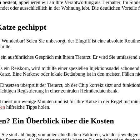
n
besteht, appellieren wir an Ihre Verantwortung als Tierhalter: Im Sinne
et oder ausschließlich in der Wohnung lebt. Die deutlichen Vorteile 
Katze gechippt
? Wunderbar! Seien Sie unbesorgt, der Eingriff ist eine absolute Routi
ritte:
 ein ausführliches Gespräch mit Ihrem Tierarzt. Er wird Sie umfasse
ein Reiskorn, wird mithilfe einer speziellen Injektionsnadel schonend u
atze. Eine Narkose oder lokale Betäubung ist in den meisten Fällen ni
nsetzen überprüft der Tierarzt, ob der Chip korrekt sitzt und funktioni
chtigen Registrierung in einer zentralen Heimtierdatenbank.
t meist nur wenige Minuten und ist für Ihre Katze in der Regel mit mini
den
hilfreiche Tipps holen.
sen? Ein Überblick über die Kosten
 Sie sind abhängig von unterschiedlichen Faktoren, wie der jeweiligen 