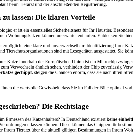
auf beim Tierarzt und der anschließenden Registrierung.
 zu lassen: Die klaren Vorteile
ogie; er ist ein essenzielles Sicherheitsnetz für Ihr Haustier. Besonder
uch Wohnungskatzen können unerwartet entlaufen. Entdecken Sie hie
rmöglicht eine klare und unverwechselbare Identifizierung Ihrer Katze,
nd Tierschutzorganisationen sind mit Lesegeräten ausgestattet. Sie k
hrer Katze innerhalb der Europäischen Union ist ein Mikrochip zwinge
 zum Verwechseln ähnlich sehen, verhindert der Chip zuverlässig Verwe
rkatze gechippt
, steigen die Chancen enorm, dass sie nach ihren Strei
Ihnen die wertvolle Gewissheit, dass Sie im Fall der Fälle optimal vorb
geschrieben? Die Rechtslage
 im Ermessen des Katzenhalters? In Deutschland existiert
keine einheit
Verordnungen erlassen können. Diese können das Chippen für bestim
er Ihrem Tierarzt über die aktuell gültigen Bestimmungen in Ihrem Woh