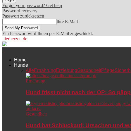
Forgot your password? Get help
Password recovery
Passwort zurücksetzen
Ihre E-Mail
Ein Passwort wird Ihnen per E-Mail zugeschickt.
tierherzen.de
Home
Hunde
Alle
Ernährung
Erziehung
Gesundheit
Pflege
Sicherh
Ernährung
Hund frisst nicht nach der OP: So päpp
Gesundheit
Hund hat Schluckauf: Ursachen und wa