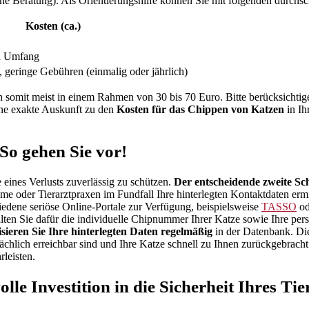
he Beratung). Als Orientierungshilfe können Sie mit folgenden durchsc
Kosten (ca.)
ch Umfang
s, geringe Gebühren (einmalig oder jährlich)
 somit meist in einem Rahmen von 30 bis 70 Euro. Bitte berücksichtigen 
eine exakte Auskunft zu den
Kosten für das Chippen von Katzen
in Ih
So gehen Sie vor!
le eines Verlusts zuverlässig zu schützen.
Der entscheidende zweite Sch
me oder Tierarztpraxen im Fundfall Ihre hinterlegten Kontaktdaten ermi
edene seriöse Online-Portale zur Verfügung, beispielsweise
TASSO
od
ten Sie dafür die individuelle Chipnummer Ihrer Katze sowie Ihre pers
isieren Sie Ihre hinterlegten Daten regelmäßig
in der Datenbank. Die
atsächlich erreichbar sind und Ihre Katze schnell zu Ihnen zurückgebrac
rleisten.
lle Investition in die Sicherheit Ihres Tie