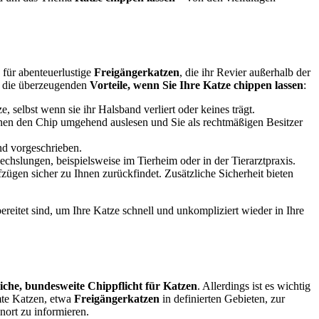
s für abenteuerlustige
Freigängerkatzen
, die ihr Revier außerhalb der
r die überzeugenden
Vorteile, wenn Sie Ihre Katze chippen lassen
:
 selbst wenn sie ihr Halsband verliert oder keines trägt.
önnen den Chip umgehend auslesen und Sie als rechtmäßigen Besitzer
nd vorgeschrieben.
chslungen, beispielsweise im Tierheim oder in der Tierarztpraxis.
fzügen sicher zu Ihnen zurückfindet. Zusätzliche Sicherheit bieten
ereitet sind, um Ihre Katze schnell und unkompliziert wieder in Ihre
liche, bundesweite Chippflicht für Katzen
. Allerdings ist es wichtig
mte Katzen, etwa
Freigängerkatzen
in definierten Gebieten, zur
nort zu informieren.