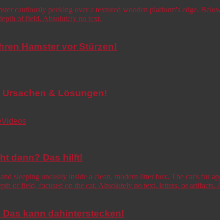
Ihren Hamster vor Stürzen!
de! Ursachen & Lösungen!
e
Videos
cht dann? Das hilft!
o! Das kann dahinterstecken!