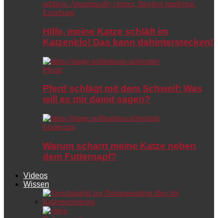
Erziehung
Hilfe, meine Katze schläft im
Katzenklo! Das kann dahinterstecken!
Pferde
Pferd schlägt mit dem Schweif: Was
will es mir damit sagen?
Ernährung
Warum scharrt meine Katze neben
dem Futternapf?
Videos
Wissen