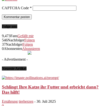
CAPTCHA Code
*
Folge uns
9,473
Fans
Gefällt mir
546
Nachfolger
Folgen
37
Nachfolger
Folgen
0
Abonnenten
Abonnieren
- Advertisement -
Neueste Artikel
Schlingt Ihre Katze ihr Futter und erbricht dann?
Das hilft!
Ernährung
tierherzen
-
30. Juli 2025
0