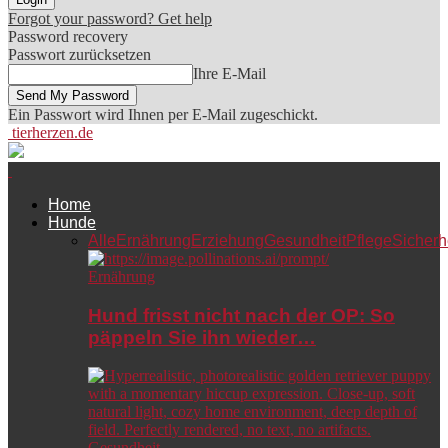
Forgot your password? Get help
Password recovery
Passwort zurücksetzen
Ihre E-Mail
Ein Passwort wird Ihnen per E-Mail zugeschickt.
tierherzen.de
Home
Hunde
Alle
Ernährung
Erziehung
Gesundheit
Pflege
Sicherh
Ernährung
Hund frisst nicht nach der OP: So
päppeln Sie ihn wieder…
Gesundheit