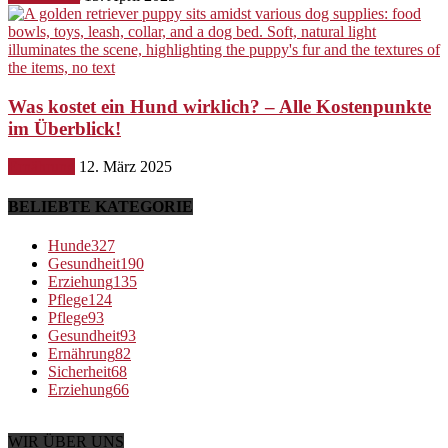
Was kostet ein Hund wirklich? – Alle Kostenpunkte
im Überblick!
Ernährung
12. März 2025
BELIEBTE KATEGORIE
Hunde
327
Gesundheit
190
Erziehung
135
Pflege
124
Pflege
93
Gesundheit
93
Ernährung
82
Sicherheit
68
Erziehung
66
WIR ÜBER UNS