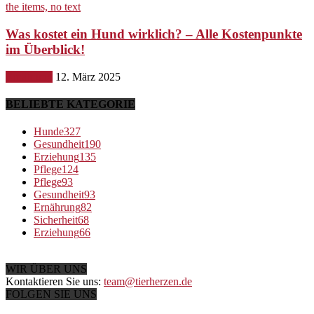
Was kostet ein Hund wirklich? – Alle Kostenpunkte
im Überblick!
Ernährung
12. März 2025
BELIEBTE KATEGORIE
Hunde
327
Gesundheit
190
Erziehung
135
Pflege
124
Pflege
93
Gesundheit
93
Ernährung
82
Sicherheit
68
Erziehung
66
WIR ÜBER UNS
Kontaktieren Sie uns:
team@tierherzen.de
FOLGEN SIE UNS