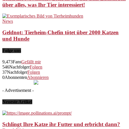
über alles, was Ihr Tier interessiert!
News
Geldnot: Tierheim-Chefin tötet über 2000 Katzen
und Hunde
Folge uns
9,473
Fans
Gefällt mir
546
Nachfolger
Folgen
37
Nachfolger
Folgen
0
Abonnenten
Abonnieren
- Advertisement -
Neueste Artikel
Schlingt Ihre Katze ihr Futter und erbricht dann?