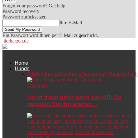
Forgot your password? Get help
Password recovery
Passwort zurücksetzen
Ihre E-Mail
Ein Passwort wird Ihnen per E-Mail zugeschickt.
tierherzen.de
Home
Hunde
Alle
Ernährung
Erziehung
Gesundheit
Pflege
Sicherh
Ernährung
Hund frisst nicht nach der OP: So
päppeln Sie ihn wieder…
Gesundheit