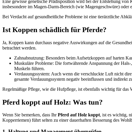
Eine gewisse genetische Prädisposition wird bei der Entstehung von
insbesondere im Magen-Darm-Bereich (wie Magengeschwüre) oder ern
Bei Verdacht auf gesundheitliche Probleme ist eine tierärztliche Abkl
Ist Koppen schädlich für Pferde?
Ja, Koppen kann durchaus negative Auswirkungen auf die Gesundheit 
betrachtet werden.
Zahnabnutzung: Besonders beim Aufsetzkoppen auf harten Kan
Muskuläre Probleme: Die fortwährende Anspannung der Hals-, 
Muskeln führen.
Verdauungssystem: Auch wenn die verschluckte Luft nicht dire
gesamte Verdauungssystem negativ beeinflussen und indirekt z
Regelmäßige Pflege, wie die Hufpflege, ist ebenfalls wichtig für das
Pferd koppt auf Holz: Was tun?
Wenn Sie bemerken, dass Ihr
Pferd auf Holz koppt
, ist es wichtig
Kopperriemen) führt selten zu einer dauerhaften Besserung des Wohl
1. Haltung und Management überprüfen