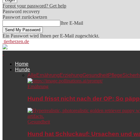
Forgot your password? Get help
Password recovery
Passwort zurücksetzen
Ihre E-Mail
Ein Passwort wird Ihnen per E-Mail zugeschickt.
tierherzen.de
Home
Hunde
Alle
Ernährung
Erziehung
Gesundheit
Pflege
Sicherh
Ernährung
Hund frisst nicht nach der OP: So päpp
Gesundheit
Hund hat Schluckauf: Ursachen und wa