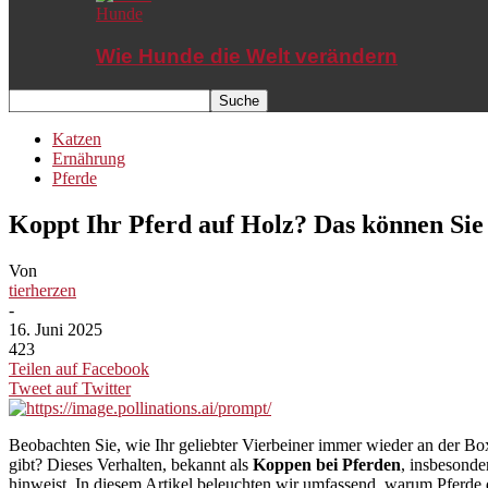
Hunde
Wie Hunde die Welt verändern
Katzen
Ernährung
Pferde
Koppt Ihr Pferd auf Holz? Das können Sie
Von
tierherzen
-
16. Juni 2025
423
Teilen auf Facebook
Tweet auf Twitter
Beobachten Sie, wie Ihr geliebter Vierbeiner immer wieder an der Bo
gibt? Dieses Verhalten, bekannt als
Koppen bei Pferden
, insbesonde
hinweist. In diesem Artikel beleuchten wir umfassend, warum Pferde 