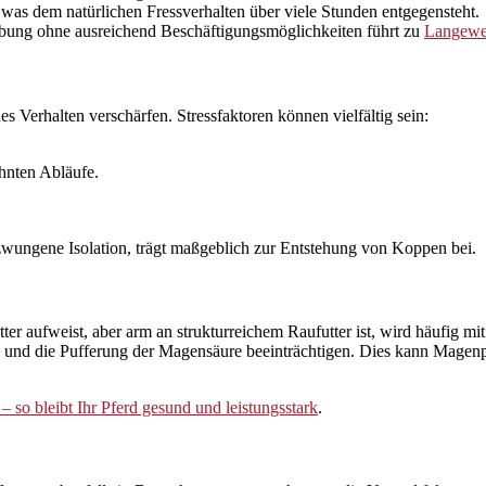
as dem natürlichen Fressverhalten über viele Stunden entgegensteht.
ng ohne ausreichend Beschäftigungsmöglichkeiten führt zu
Langewei
s Verhalten verschärfen. Stressfaktoren können vielfältig sein:
hnten Abläufe.
zwungene Isolation, trägt maßgeblich zur Entstehung von Koppen bei.
tter aufweist, aber arm an strukturreichem Raufutter ist, wird häufig 
en und die Pufferung der Magensäure beeinträchtigen. Dies kann Mage
n – so bleibt Ihr Pferd gesund und leistungsstark
.