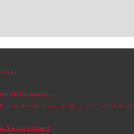
eit
Videos
eln Sie ihn wieder…
s Sie tun können!