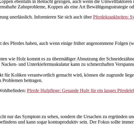
 Koppen ebenfalls in Betracht gezogen, auch wenn die Umweltfaktoren
sthafte Zahnprobleme, Koppen als eine Art Bewältigungsstrategie od
ärung unerlässlich. Informieren Sie sich auch über
Pferdekrankheiten: S
des Pferdes haben, auch wenn einige früher angenommene Folgen (wie 
ten wie Holz kommt es zu übermäßiger Abnutzung der Schneidezähne, 
Nacken- und Unterkiefermuskulatur kann zu schmerzhaften Verspannun
kt für Koliken verantwortlich gemacht wird, können die zugrunde lieg
u Problemen beitragen.
 Wohlbefinden:
Pferde Hufpflege: Gesunde Hufe für ein langes Pferdele
, nicht nur das Symptom zu sehen, sondern die Ursachen zu ergründen 
befindens und kann sogar kontraproduktiv sein. Der Fokus sollte imme