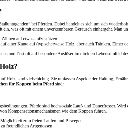
?
Stalluntugenden“ bei Pferden. Dabei handelt es sich um sich wiederhol
uft ein, was oft mit einem unverkennbaren Geräusch einhergeht. Man un
n Zähnen auf etwas aufzustützen.
auf einer Kante auf (typischerweise Holz, aber auch Tränken, Eimer o
ens und lässt oft auf besondere Auslöser im direkten Lebensumfeld des
 Holz?
uf Holz, sind vielschichtig. Sie umfassen Aspekte der Haltung, Ernähr
hen für Koppen beim Pferd
sind:
ungsbedingungen. Pferde sind hochsoziale Lauf- und Dauerfresser. Wir
ng von Kompensationsmechanismen wie dem Koppen führen.
 Möglichkeit zum freien Laufen und Bewegen.
t zu freundlichen Artgenossen.