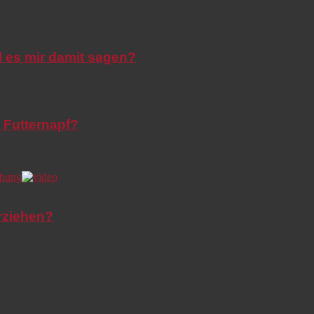
l es mir damit sagen?
 Futternapf?
rziehen?