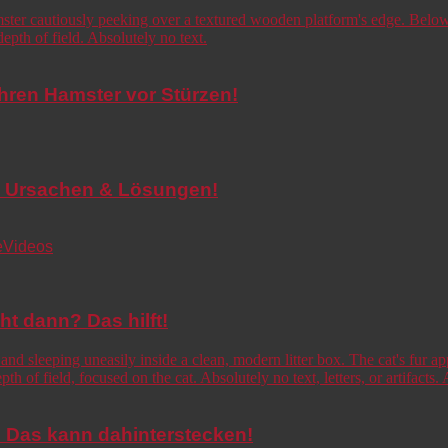
Ihren Hamster vor Stürzen!
de! Ursachen & Lösungen!
e
Videos
cht dann? Das hilft!
o! Das kann dahinterstecken!