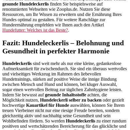
gesunde Hundeleckerlis
finden Sie beispielsweise auf
renommierten Webseiten wie Zooplus.de. Nutzen Sie diese
Ressourcen, um Ihr Wissen zu erweitern und die Ernährung Ihres
Hundes optimal zu gestalten. Für weitere Ratschläge zur
Hundeernährung empfehlen wir Ihnen auch den Artikel
Hundefutter: Welches ist das Beste?
.
Fazit: Hundeleckerlis – Belohnung und
Gesundheit in perfekter Harmonie
Hundeleckerlis
sind weit mehr als nur eine kleine, gedankenlose
Aufmerksamkeit für zwischendurch. Sie sind ein überaus wertvolles
und vielseitiges Werkzeug im Rahmen des liebevollen
Hundetrainings, stärken auf positive Weise die innige Bindung
zwischen Mensch und Hund und können, bei kluger Auswahl,
sogar einen wertvollen Beitrag zur täglichen Zahnhygiene leisten.
Indem Sie bewusst auf
gesunde Inhaltsstoffe
achten, die
Möglichkeit nutzen,
Hundeleckerli selber zu backen
oder gezielt
hochwertige
Kauartikel für Hunde
auswählen, können Sie Ihrem
treuen Vierbeiner nicht nur eine riesige Freude bereiten, sondern
gleichzeitig aktiv und nachhaltig seine Gesundheit und sein
Wohlbefinden fördern. So werden
Hundeleckerlis
zu einer rundum
positiven und wertschätzenden Bereicherung für das glückliche und