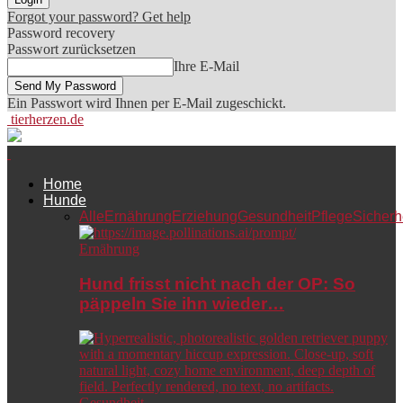
Forgot your password? Get help
Password recovery
Passwort zurücksetzen
Ihre E-Mail
Ein Passwort wird Ihnen per E-Mail zugeschickt.
tierherzen.de
Home
Hunde
Alle
Ernährung
Erziehung
Gesundheit
Pflege
Sicherh
Ernährung
Hund frisst nicht nach der OP: So
päppeln Sie ihn wieder…
Gesundheit