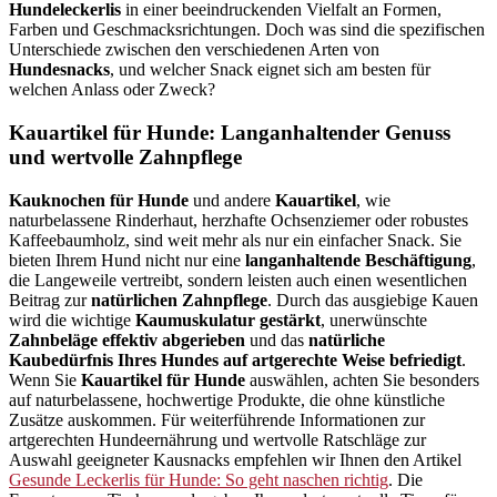
Hundeleckerlis
in einer beeindruckenden Vielfalt an Formen,
Farben und Geschmacksrichtungen. Doch was sind die spezifischen
Unterschiede zwischen den verschiedenen Arten von
Hundesnacks
, und welcher Snack eignet sich am besten für
welchen Anlass oder Zweck?
Kauartikel für Hunde: Langanhaltender Genuss
und wertvolle Zahnpflege
Kauknochen für Hunde
und andere
Kauartikel
, wie
naturbelassene Rinderhaut, herzhafte Ochsenziemer oder robustes
Kaffeebaumholz, sind weit mehr als nur ein einfacher Snack. Sie
bieten Ihrem Hund nicht nur eine
langanhaltende Beschäftigung
,
die Langeweile vertreibt, sondern leisten auch einen wesentlichen
Beitrag zur
natürlichen Zahnpflege
. Durch das ausgiebige Kauen
wird die wichtige
Kaumuskulatur gestärkt
, unerwünschte
Zahnbeläge effektiv abgerieben
und das
natürliche
Kaubedürfnis Ihres Hundes auf artgerechte Weise befriedigt
.
Wenn Sie
Kauartikel für Hunde
auswählen, achten Sie besonders
auf naturbelassene, hochwertige Produkte, die ohne künstliche
Zusätze auskommen. Für weiterführende Informationen zur
artgerechten Hundeernährung und wertvolle Ratschläge zur
Auswahl geeigneter Kausnacks empfehlen wir Ihnen den Artikel
Gesunde Leckerlis für Hunde: So geht naschen richtig
. Die