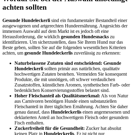
achten sollten
Gesunde Hundeleckerli
sind ein fundamentaler Bestandteil einer
ausgewogenen und artgerechten Hundeernährung. Angesichts der
immensen Auswahl auf dem Markt ist es jedoch oft eine
Herausforderung, die wirklich
gesunden Hundesnacks
zu
identifizieren. Um sicherzustellen, dass Sie Ihrem Hund nur das
Beste geben, sollten Sie auf die folgenden wesentlichen Kriterien
achten, um
gesunde Hundeleckerlis
zuverlässig zu erkennen:
Naturbelassene Zutaten sind entscheidend:
Gesunde
Hundeleckerli
sollten primär aus natürlichen, qualitativ
hochwertigen Zutaten bestehen. Vermeiden Sie konsequent
Produkte, die mit unnötigen, oft schwer verdaulichen
Zusatzstoffen, künstlichen Aromen, synthetischen Farb- oder
bedenklichen Konservierungsstoffen belastet sind.
Hoher Fleischanteil als Qualitätsmerkmal:
Als von Natur
aus Carnivoren benötigen Hunde einen substanziellen
Fleischanteil in ihrer täglichen Ernährung. Achten Sie daher
genau darauf, dass
Hundeleckerlis
einen angemessenen und
deklarierten Anteil an hochwertigem Fleisch oder gesundem
Fisch enthalten.
Zuckerfreiheit für die Gesundheit:
Zucker hat absolut
keinen Platz in
Hundeleckerlis
. Er ist nicht nur