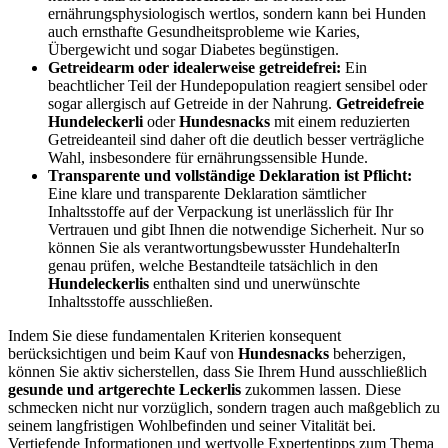
ernährungsphysiologisch wertlos, sondern kann bei Hunden
auch ernsthafte Gesundheitsprobleme wie Karies,
Übergewicht und sogar Diabetes begünstigen.
Getreidearm oder idealerweise getreidefrei:
Ein
beachtlicher Teil der Hundepopulation reagiert sensibel oder
sogar allergisch auf Getreide in der Nahrung.
Getreidefreie
Hundeleckerli
oder
Hundesnacks
mit einem reduzierten
Getreideanteil sind daher oft die deutlich besser verträgliche
Wahl, insbesondere für ernährungssensible Hunde.
Transparente und vollständige Deklaration ist Pflicht:
Eine klare und transparente Deklaration sämtlicher
Inhaltsstoffe auf der Verpackung ist unerlässlich für Ihr
Vertrauen und gibt Ihnen die notwendige Sicherheit. Nur so
können Sie als verantwortungsbewusster HundehalterIn
genau prüfen, welche Bestandteile tatsächlich in den
Hundeleckerlis
enthalten sind und unerwünschte
Inhaltsstoffe ausschließen.
Indem Sie diese fundamentalen Kriterien konsequent
berücksichtigen und beim Kauf von
Hundesnacks
beherzigen,
können Sie aktiv sicherstellen, dass Sie Ihrem Hund ausschließlich
gesunde und artgerechte Leckerlis
zukommen lassen. Diese
schmecken nicht nur vorzüglich, sondern tragen auch maßgeblich zu
seinem langfristigen Wohlbefinden und seiner Vitalität bei.
Vertiefende Informationen und wertvolle Expertentipps zum Thema