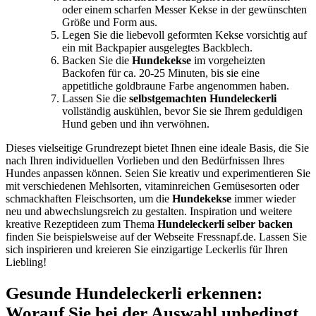
oder einem scharfen Messer Kekse in der gewünschten
Größe und Form aus.
Legen Sie die liebevoll geformten Kekse vorsichtig auf
ein mit Backpapier ausgelegtes Backblech.
Backen Sie die
Hundekekse
im vorgeheizten
Backofen für ca. 20-25 Minuten, bis sie eine
appetitliche goldbraune Farbe angenommen haben.
Lassen Sie die
selbstgemachten Hundeleckerli
vollständig auskühlen, bevor Sie sie Ihrem geduldigen
Hund geben und ihn verwöhnen.
Dieses vielseitige Grundrezept bietet Ihnen eine ideale Basis, die Sie
nach Ihren individuellen Vorlieben und den Bedürfnissen Ihres
Hundes anpassen können. Seien Sie kreativ und experimentieren Sie
mit verschiedenen Mehlsorten, vitaminreichen Gemüsesorten oder
schmackhaften Fleischsorten, um die
Hundekekse
immer wieder
neu und abwechslungsreich zu gestalten. Inspiration und weitere
kreative Rezeptideen zum Thema
Hundeleckerli selber backen
finden Sie beispielsweise auf der Webseite Fressnapf.de. Lassen Sie
sich inspirieren und kreieren Sie einzigartige Leckerlis für Ihren
Liebling!
Gesunde Hundeleckerli erkennen:
Worauf Sie bei der Auswahl unbedingt