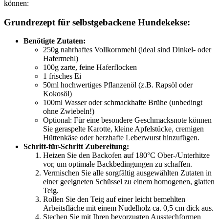
können:
Grundrezept für selbstgebackene Hundekekse:
Benötigte Zutaten:
250g nahrhaftes Vollkornmehl (ideal sind Dinkel- oder
Hafermehl)
100g zarte, feine Haferflocken
1 frisches Ei
50ml hochwertiges Pflanzenöl (z.B. Rapsöl oder
Kokosöl)
100ml Wasser oder schmackhafte Brühe (unbedingt
ohne Zwiebeln!)
Optional: Für eine besondere Geschmacksnote können
Sie geraspelte Karotte, kleine Apfelstücke, cremigen
Hüttenkäse oder herzhafte Leberwurst hinzufügen.
Schritt-für-Schritt Zubereitung:
Heizen Sie den Backofen auf 180°C Ober-/Unterhitze
vor, um optimale Backbedingungen zu schaffen.
Vermischen Sie alle sorgfältig ausgewählten Zutaten in
einer geeigneten Schüssel zu einem homogenen, glatten
Teig.
Rollen Sie den Teig auf einer leicht bemehlten
Arbeitsfläche mit einem Nudelholz ca. 0,5 cm dick aus.
Stechen Sie mit Ihren bevorzugten Ausstechformen