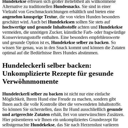
Hundekekse
erfreuen sich großer Beliebtheit als willkommene
Alternative zu traditionellen
Hundesnacks
. Sie sind in einer
Vielzahl von Geschmacksrichtungen erhältlich und bieten eine
angenehm knusprige Textur
, die von vielen Hunden besonders
geschätzt wird. Auch bei
Hundekeksen
sollten Sie stets auf
hochwertige und gesunde Inhaltsstoffe
achten und
Hundekekse
vermeiden, die unnötigen Zucker, künstliche Farb- oder fragwürdige
Konservierungsstoffe enthalten. Eine besonders empfehlenswerte
und gesunde Option ist es,
Hundekekse selber zu backen
. So
wissen Sie genau, was in den Snack kommt und können die Zutaten
optimal auf die Bedürfnisse Ihres Hundes abstimmen.
Hundeleckerli selber backen:
Unkomplizierte Rezepte für gesunde
Verwöhnmomente
Hundeleckerli selber zu backen
ist nicht nur eine einfache
Möglichkeit, Ihrem Hund eine Freude zu machen, sondern gibt
Ihnen auch die volle Kontrolle über die verwendeten Inhaltsstoffe.
So können Sie sicherstellen, dass Ihr Hund ausschließlich
gesunde
und artgerechte Zutaten
erhält, frei von unerwünschten Zusätzen.
Hier präsentieren wir Ihnen ein unkompliziertes Grundrezept für
selbstgemachte
Hundekekse
, das Sie nach Herzenslust variieren