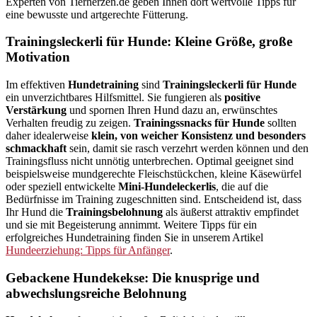
Experten von Tierherzen.de geben Ihnen dort wertvolle Tipps für
eine bewusste und artgerechte Fütterung.
Trainingsleckerli für Hunde: Kleine Größe, große
Motivation
Im effektiven
Hundetraining
sind
Trainingsleckerli für Hunde
ein unverzichtbares Hilfsmittel. Sie fungieren als
positive
Verstärkung
und spornen Ihren Hund dazu an, erwünschtes
Verhalten freudig zu zeigen.
Trainingssnacks für Hunde
sollten
daher idealerweise
klein, von weicher Konsistenz und besonders
schmackhaft
sein, damit sie rasch verzehrt werden können und den
Trainingsfluss nicht unnötig unterbrechen. Optimal geeignet sind
beispielsweise mundgerechte Fleischstückchen, kleine Käsewürfel
oder speziell entwickelte
Mini-Hundeleckerlis
, die auf die
Bedürfnisse im Training zugeschnitten sind. Entscheidend ist, dass
Ihr Hund die
Trainingsbelohnung
als äußerst attraktiv empfindet
und sie mit Begeisterung annimmt. Weitere Tipps für ein
erfolgreiches Hundetraining finden Sie in unserem Artikel
Hundeerziehung: Tipps für Anfänger
.
Gebackene Hundekekse: Die knusprige und
abwechslungsreiche Belohnung