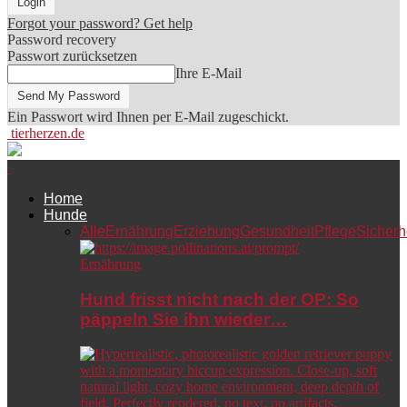
Forgot your password? Get help
Password recovery
Passwort zurücksetzen
Ihre E-Mail
Ein Passwort wird Ihnen per E-Mail zugeschickt.
tierherzen.de
Home
Hunde
Alle
Ernährung
Erziehung
Gesundheit
Pflege
Sicherh
Ernährung
Hund frisst nicht nach der OP: So
päppeln Sie ihn wieder…