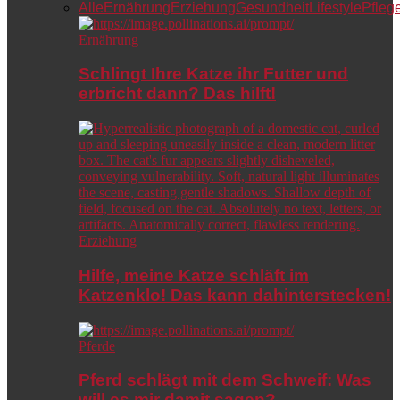
Alle
Ernährung
Erziehung
Gesundheit
Lifestyle
Pfleg
Ernährung
Schlingt Ihre Katze ihr Futter und
erbricht dann? Das hilft!
Erziehung
Hilfe, meine Katze schläft im
Katzenklo! Das kann dahinterstecken!
Pferde
Pferd schlägt mit dem Schweif: Was
will es mir damit sagen?