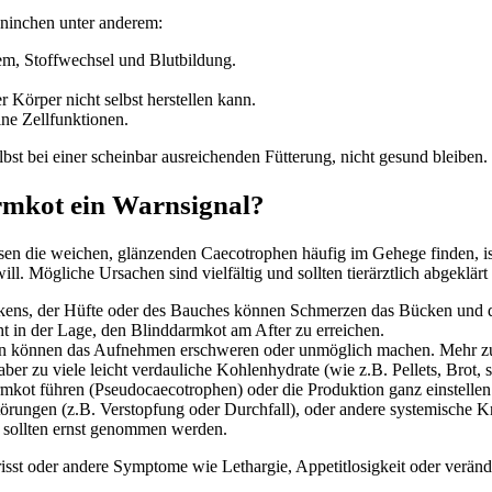
aninchen unter anderem:
m, Stoffwechsel und Blutbildung.
r Körper nicht selbst herstellen kann.
ne Zellfunktionen.
st bei einer scheinbar ausreichenden Fütterung, nicht gesund bleiben.
rmkot ein Warnsignal?
sen die weichen, glänzenden Caecotrophen häufig im Gehege finden, ist 
ll. Mögliche Ursachen sind vielfältig und sollten tierärztlich abgeklär
ens, der Hüfte oder des Bauches können Schmerzen das Bücken und d
ht in der Lage, den Blinddarmkot am After zu erreichen.
nen können das Aufnehmen erschweren oder unmöglich machen. Mehr
er zu viele leicht verdauliche Kohlenhydrate (wie z.B. Pellets, Brot, s
mkot führen (Pseudocaecotrophen) oder die Produktion ganz einstelle
ungen (z.B. Verstopfung oder Durchfall), oder andere systemische Kr
sollten ernst genommen werden.
st oder andere Symptome wie Lethargie, Appetitlosigkeit oder veränder