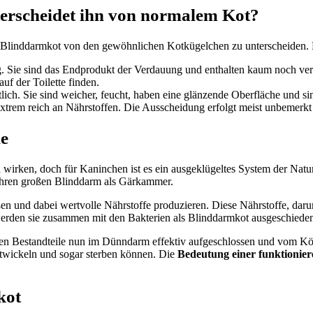
erscheidet ihn von normalem Kot?
en Blinddarmkot von den gewöhnlichen Kotkügelchen zu unterscheiden.
erig. Sie sind das Endprodukt der Verdauung und enthalten kaum noch 
uf der Toilette finden.
tlich. Sie sind weicher, feucht, haben eine glänzende Oberfläche und 
extrem reich an Nährstoffen. Die Ausscheidung erfolgt meist unbemerkt
ie
rken, doch für Kaninchen ist es ein ausgeklügeltes System der Natur
 ihren großen Blinddarm als Gärkammer.
ßen und dabei wertvolle Nährstoffe produzieren. Diese Nährstoffe, dar
erden sie zusammen mit den Bakterien als Blinddarmkot ausgeschied
n Bestandteile nun im Dünndarm effektiv aufgeschlossen und vom Körpe
twickeln und sogar sterben können. Die
Bedeutung einer funktionie
kot