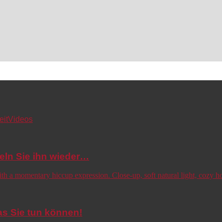
eit
Videos
eln Sie ihn wieder…
s Sie tun können!