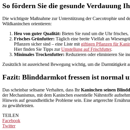
So fördern Sie die gesunde Verdauung I
Die wichtigste Maßnahme zur Unterstützung der Caecotrophie und der
Wildkaninchen orientieren:
Heu von guter Qualität:
Bieten Sie rund um die Uhr frisches, 
Frisches Grünfutter:
Täglich eine breite Vielfalt an Wiesengr
Pflanzen sicher sind – eine Liste mit
giftigen Pflanzen für Kan
Hier finden Sie Tipps zur
Umstellung auf Frischfutter
.
Minimales Trockenfutter:
Reduzieren oder eliminieren Sie indu
Zusätzlich ist ausreichend Bewegung wichtig, um die Darmtätigkeit 
Fazit: Blinddarmkot fressen ist normal u
Das scheinbar seltsame Verhalten, dass Ihr
Kaninchen seinen Blindd
der Mechanismus, mit dem Kaninchen essentielle Nährstoffe aufnehme
Hinweis auf gesundheitliche Probleme sein. Eine artgerechte Ernährun
zu gewährleisten.
TEILEN
Facebook
Twitter