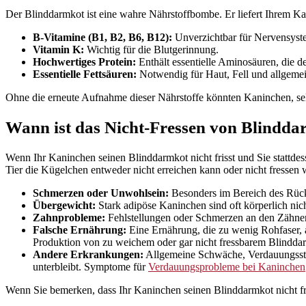
Der Blinddarmkot ist eine wahre Nährstoffbombe. Er liefert Ihrem K
B-Vitamine (B1, B2, B6, B12):
Unverzichtbar für Nervensyste
Vitamin K:
Wichtig für die Blutgerinnung.
Hochwertiges Protein:
Enthält essentielle Aminosäuren, die de
Essentielle Fettsäuren:
Notwendig für Haut, Fell und allgemei
Ohne die erneute Aufnahme dieser Nährstoffe könnten Kaninchen, selb
Wann ist das Nicht-Fressen von Blindda
Wenn Ihr Kaninchen seinen Blinddarmkot nicht frisst und Sie stattdes
Tier die Kügelchen entweder nicht erreichen kann oder nicht fressen wi
Schmerzen oder Unwohlsein:
Besonders im Bereich des Rück
Übergewicht:
Stark adipöse Kaninchen sind oft körperlich nic
Zahnprobleme:
Fehlstellungen oder Schmerzen an den Zäh
Falsche Ernährung:
Eine Ernährung, die zu wenig Rohfaser, ab
Produktion von zu weichem oder gar nicht fressbarem Blinddar
Andere Erkrankungen:
Allgemeine Schwäche, Verdauungsstör
unterbleibt. Symptome für
Verdauungsprobleme bei Kaninchen
Wenn Sie bemerken, dass Ihr Kaninchen seinen Blinddarmkot nicht fris