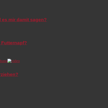
l es mir damit sagen?
 Futternapf?
rziehen?