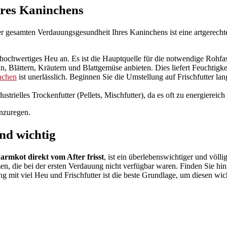
hres Kaninchens
 gesamten Verdauungsgesundheit Ihres Kaninchens ist eine artgerechte
hochwertiges Heu an. Es ist die Hauptquelle für die notwendige Rohfas
ün, Blättern, Kräutern und Blattgemüse anbieten. Dies liefert Feuchtigk
inchen
ist unerlässlich. Beginnen Sie die Umstellung auf Frischfutter l
strielles Trockenfutter (Pellets, Mischfutter), da es oft zu energiereic
anzuregen.
nd wichtig
armkot direkt vom After frisst
, ist ein überlebenswichtiger und völl
n, die bei der ersten Verdauung nicht verfügbar waren. Finden Sie h
g mit viel Heu und Frischfutter ist die beste Grundlage, um diesen wi