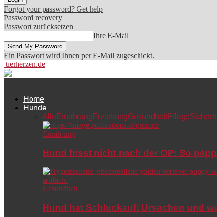
Forgot your password? Get help
Password recovery
Passwort zurücksetzen
Ihre E-Mail
Ein Passwort wird Ihnen per E-Mail zugeschickt.
tierherzen.de
Home
Hunde
Alle
Ernährung
Erziehung
Gesundheit
Pflege
Sicherh
Ernährung
Hund frisst nicht nach der OP: So päpp
Gesundheit
Hund hat Schluckauf: Ursachen und wa