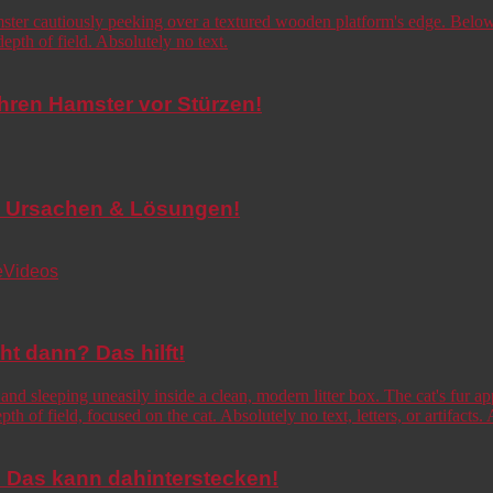
Ihren Hamster vor Stürzen!
de! Ursachen & Lösungen!
e
Videos
cht dann? Das hilft!
o! Das kann dahinterstecken!