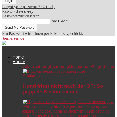
Forgot your password? Get help
Password recovery
Passwort zurücksetzen
Ihre E-Mail
Ein Passwort wird Ihnen per E-Mail zugeschickt.
tierherzen.de
Home
Hunde
Alle
Ernährung
Erziehung
Gesundheit
Pflege
Sicherh
Ernährung
Hund frisst nicht nach der OP: So
päppeln Sie ihn wieder…