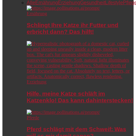
Alle
Ernährung
Erziehung
Gesundheit
Lifestyle
Pfleg
Ernährung
Schlingt Ihre Katze ihr Futter und
erbricht dann? Das hilft!
Erziehung
Hilfe, meine Katze schläft im
Katzenklo! Das kann dahinterstecken!
Pferde
Pferd schlägt mit dem Schweif: Was
will es mir damit sagen?