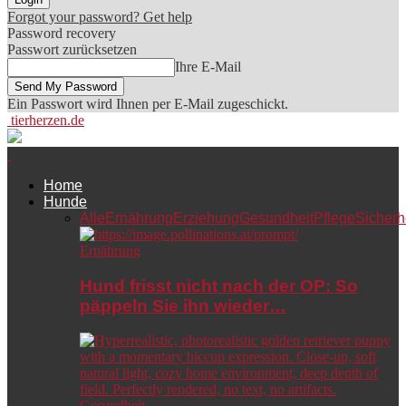
Forgot your password? Get help
Password recovery
Passwort zurücksetzen
Ihre E-Mail
Ein Passwort wird Ihnen per E-Mail zugeschickt.
tierherzen.de
Home
Hunde
Alle
Ernährung
Erziehung
Gesundheit
Pflege
Sicherh
Ernährung
Hund frisst nicht nach der OP: So
päppeln Sie ihn wieder…
Gesundheit