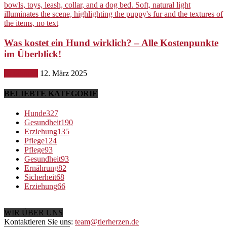
Was kostet ein Hund wirklich? – Alle Kostenpunkte
im Überblick!
Ernährung
12. März 2025
BELIEBTE KATEGORIE
Hunde
327
Gesundheit
190
Erziehung
135
Pflege
124
Pflege
93
Gesundheit
93
Ernährung
82
Sicherheit
68
Erziehung
66
WIR ÜBER UNS
Kontaktieren Sie uns:
team@tierherzen.de