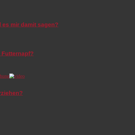
l es mir damit sagen?
 Futternapf?
rziehen?