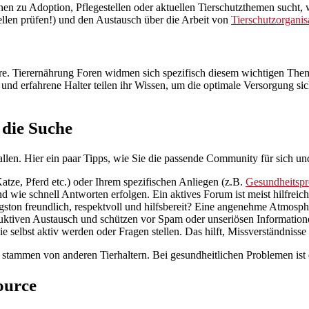
n zu Adoption, Pflegestellen oder aktuellen Tierschutzthemen sucht, w
uellen prüfen!) und den Austausch über die Arbeit von
Tierschutzorganis
iere. Tierernährung Foren widmen sich spezifisch diesem wichtigen Them
 und erfahrene Halter teilen ihr Wissen, um die optimale Versorgung si
 die Suche
llen. Hier ein paar Tipps, wie Sie die passende Community für sich un
atze, Pferd etc.) oder Ihrem spezifischen Anliegen (z.B.
Gesundheitsp
d wie schnell Antworten erfolgen. Ein aktives Forum ist meist hilfreich
gston freundlich, respektvoll und hilfsbereit? Eine angenehme Atmosphä
ktiven Austausch und schützen vor Spam oder unseriösen Informationen.
e selbst aktiv werden oder Fragen stellen. Das hilft, Missverständnisse
tammen von anderen Tierhaltern. Bei gesundheitlichen Problemen ist d
ource