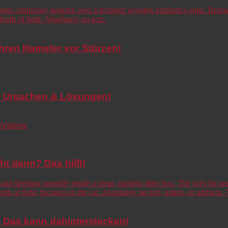
Ihren Hamster vor Stürzen!
de! Ursachen & Lösungen!
e
Videos
cht dann? Das hilft!
o! Das kann dahinterstecken!