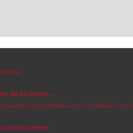
eit
Videos
eln Sie ihn wieder…
s Sie tun können!