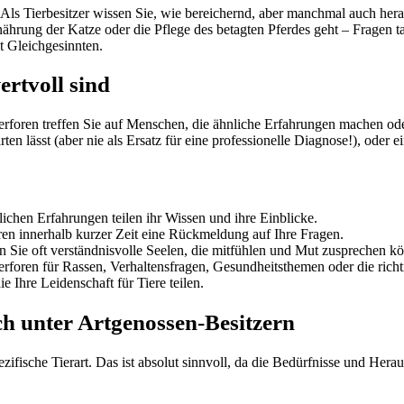
ls Tierbesitzer wissen Sie, wie bereichernd, aber manchmal auch her
ährung der Katze oder die Pflege des betagten Pferdes geht – Fragen ta
t Gleichgesinnten.
rtvoll sind
ierforen treffen Sie auf Menschen, die ähnliche Erfahrungen machen od
ten lässt (aber nie als Ersatz für eine professionelle Diagnose!), oder 
ichen Erfahrungen teilen ihr Wissen und ihre Einblicke.
oren innerhalb kurzer Zeit eine Rückmeldung auf Ihre Fragen.
 Sie oft verständnisvolle Seelen, die mitfühlen und Mut zusprechen k
terforen für Rassen, Verhaltensfragen, Gesundheitsthemen oder die rich
Ihre Leidenschaft für Tiere teilen.
ch unter Artgenossen-Besitzern
ezifische Tierart. Das ist absolut sinnvoll, da die Bedürfnisse und Her