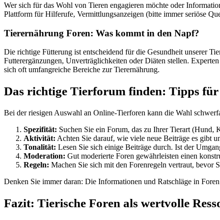
Wer sich für das Wohl von Tieren engagieren möchte oder Informatione
Plattform für Hilferufe, Vermittlungsanzeigen (bitte immer seriöse Q
Tierernährung Foren: Was kommt in den Napf?
Die richtige Fütterung ist entscheidend für die Gesundheit unserer T
Futterergänzungen, Unverträglichkeiten oder Diäten stellen. Experten
sich oft umfangreiche Bereiche zur Tierernährung.
Das richtige Tierforum finden: Tipps für
Bei der riesigen Auswahl an Online-Tierforen kann die Wahl schwerfa
Spezifität:
Suchen Sie ein Forum, das zu Ihrer Tierart (Hund, K
Aktivität:
Achten Sie darauf, wie viele neue Beiträge es gibt un
Tonalität:
Lesen Sie sich einige Beiträge durch. Ist der Umgan
Moderation:
Gut moderierte Foren gewährleisten einen konstru
Regeln:
Machen Sie sich mit den Forenregeln vertraut, bevor Si
Denken Sie immer daran: Die Informationen und Ratschläge in Foren s
Fazit: Tierische Foren als wertvolle Ress