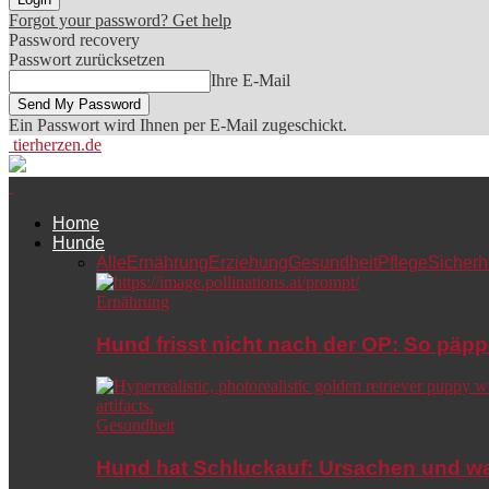
Forgot your password? Get help
Password recovery
Passwort zurücksetzen
Ihre E-Mail
Ein Passwort wird Ihnen per E-Mail zugeschickt.
tierherzen.de
Home
Hunde
Alle
Ernährung
Erziehung
Gesundheit
Pflege
Sicherh
Ernährung
Hund frisst nicht nach der OP: So päpp
Gesundheit
Hund hat Schluckauf: Ursachen und wa