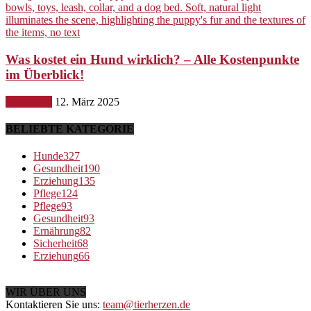
Was kostet ein Hund wirklich? – Alle Kostenpunkte
im Überblick!
Ernährung
12. März 2025
BELIEBTE KATEGORIE
Hunde
327
Gesundheit
190
Erziehung
135
Pflege
124
Pflege
93
Gesundheit
93
Ernährung
82
Sicherheit
68
Erziehung
66
WIR ÜBER UNS
Kontaktieren Sie uns:
team@tierherzen.de