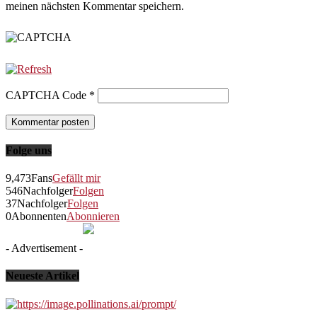
meinen nächsten Kommentar speichern.
CAPTCHA Code
*
Folge uns
9,473
Fans
Gefällt mir
546
Nachfolger
Folgen
37
Nachfolger
Folgen
0
Abonnenten
Abonnieren
- Advertisement -
Neueste Artikel