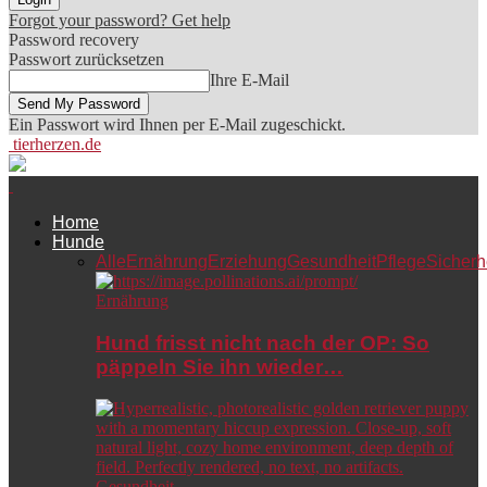
Forgot your password? Get help
Password recovery
Passwort zurücksetzen
Ihre E-Mail
Ein Passwort wird Ihnen per E-Mail zugeschickt.
tierherzen.de
Home
Hunde
Alle
Ernährung
Erziehung
Gesundheit
Pflege
Sicherh
Ernährung
Hund frisst nicht nach der OP: So
päppeln Sie ihn wieder…
Gesundheit